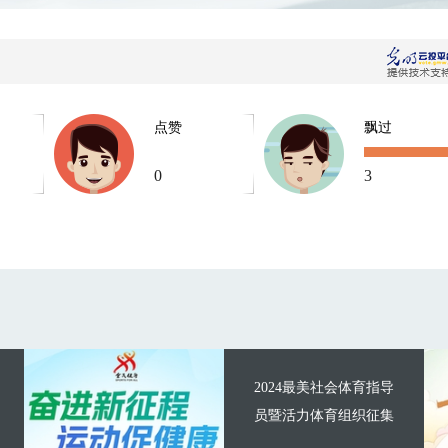
点赞
飘过
0
3
2024最美社会体育指导
员暨活力体育组织征集