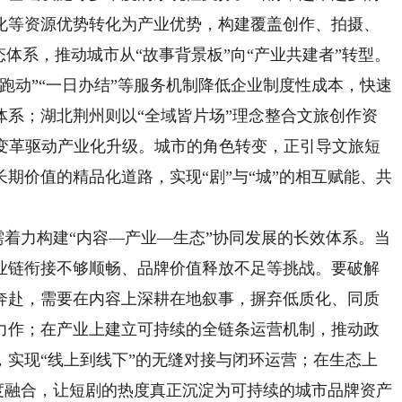
化等资源优势转化为产业优势，构建覆盖创作、拍摄、
态体系，推动城市从“故事背景板”向“产业共建者”转型。
跑动”“一日办结”等服务机制降低企业制度性成本，快速
体系；湖北荆州则以“全域皆片场”理念整合文旅创作资
化变革驱动产业化升级。城市的角色转变，正引导文旅短
期价值的精品化道路，实现“剧”与“城”的相互赋能、共
着力构建“内容—产业—生态”协同发展的长效体系。当
业链衔接不够顺畅、品牌价值释放不足等挑战。要破解
奔赴，需要在内容上深耕在地叙事，摒弃低质化、同质
力作；在产业上建立可持续的全链条运营机制，推动政
，实现“线上到线下”的无缝对接与闭环运营；在生态上
深度融合，让短剧的热度真正沉淀为可持续的城市品牌资产