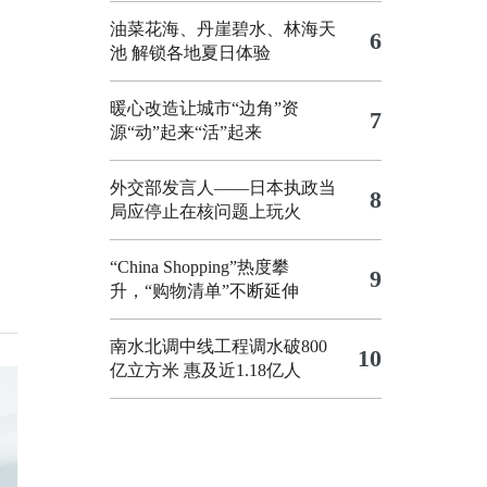
油菜花海、丹崖碧水、林海天
6
池 解锁各地夏日体验
暖心改造让城市“边角”资
7
源“动”起来“活”起来
外交部发言人——日本执政当
8
局应停止在核问题上玩火
“China Shopping”热度攀
9
升，“购物清单”不断延伸
南水北调中线工程调水破800
10
亿立方米 惠及近1.18亿人