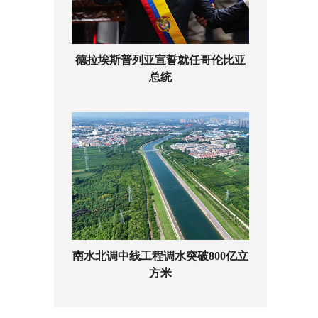
德拉埃斯普列亚宣誓就任哥伦比亚
总统
南水北调中线工程调水突破800亿立
方米