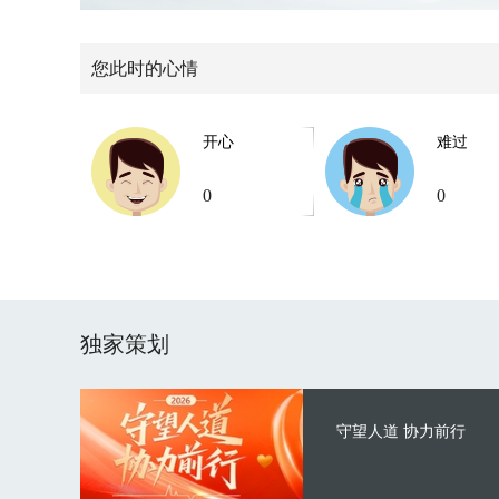
您此时的心情
开心
难过
0
0
独家策划
守望人道 协力前行