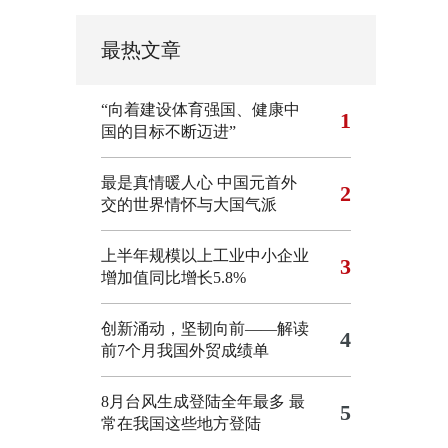
最热文章
“向着建设体育强国、健康中
1
国的目标不断迈进”
最是真情暖人心 中国元首外
2
交的世界情怀与大国气派
上半年规模以上工业中小企业
3
增加值同比增长5.8%
创新涌动，坚韧向前——解读
4
前7个月我国外贸成绩单
8月台风生成登陆全年最多 最
5
常在我国这些地方登陆