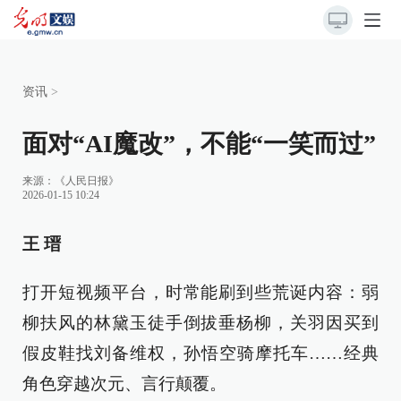
资讯
>
面对“AI魔改”，不能“一笑而过”
来源：
《人民日报》
2026-01-15 10:24
王 瑨
打开短视频平台，时常能刷到些荒诞内容：弱
柳扶风的林黛玉徒手倒拔垂杨柳，关羽因买到
假皮鞋找刘备维权，孙悟空骑摩托车……经典
角色穿越次元、言行颠覆。