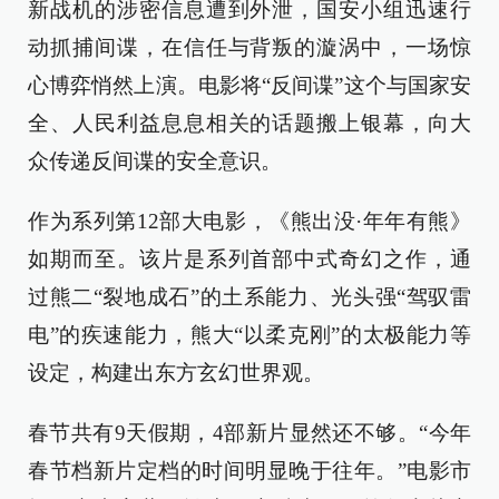
新战机的涉密信息遭到外泄，国安小组迅速行
动抓捕间谍，在信任与背叛的漩涡中，一场惊
心博弈悄然上演。电影将“反间谍”这个与国家安
全、人民利益息息相关的话题搬上银幕，向大
众传递反间谍的安全意识。
作为系列第12部大电影，《熊出没·年年有熊》
如期而至。该片是系列首部中式奇幻之作，通
过熊二“裂地成石”的土系能力、光头强“驾驭雷
电”的疾速能力，熊大“以柔克刚”的太极能力等
设定，构建出东方玄幻世界观。
春节共有9天假期，4部新片显然还不够。“今年
春节档新片定档的时间明显晚于往年。”电影市