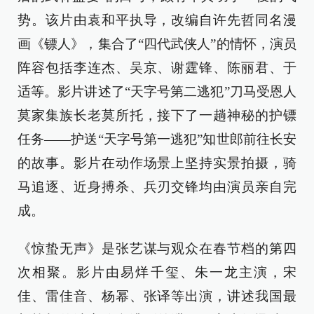
势。该片由袁和平执导，改编自许先哲同名漫
画《镖人》，集合了“四代武侠人”的情怀，演员
阵容包括李连杰、吴京、谢霆锋、陈丽君、于
适等。影片讲述了“天字号第二逃犯”刀马受恩人
莫家集族长老莫所托，接下了一趟神秘的护镖
任务——护送“天字号第一逃犯”知世郎前往长安
的故事。影片在动作场景上坚持实景拍摄，骑
马追逐、近身搏杀、兵刃交锋均由演员亲自完
成。
《惊蛰无声》是张艺谋与观众在春节档的第四
次相聚。影片由易烊千玺、朱一龙主演，宋
佳、雷佳音、杨幂、张译等出演，讲述我国最