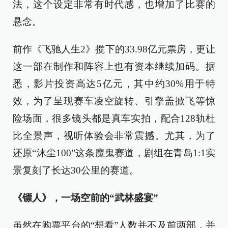
法，这个设定非常有时代感，也增加了比赛的
悬念。
前作《飞驰人生2》揽下的33.98亿元票房，更让
这一部在制作和阵容上也有资本继续加码。据
悉，影片投资高达5亿元，其中约30%用于特
效，为了呈现赛车凌空旋转、引擎盖掀飞等惊
险场面，很多镜头都是真车实拍，配合128轨杜
比全景声，视听体验会非常震撼。尤其，为了
还原“沐尘100”这条魔鬼赛道，剧组在青岛1:1实
景复刻了长达30公里的赛道。
《镖人》，一场空前的“武林盛宴”
虽然在购票平台的“想看”人数并不及前两部，并