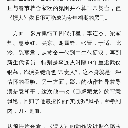
且与春节档合家欢的氛围并不算非常契合，但
《镖人》依旧很可能成为今年档期的黑马。
一方面，影片集结了四代打星，李连杰、梁家
辉、惠英红、吴京、谢霆锋、张晋，于适、此
沙、陈丽君，从黄金一代到中生代硬汉，再到
新生代演员。特别是李连杰时隔14年重返武侠
银幕，饰演关键角色“常贵人”，这本身就是一种
情怀的召唤。另一方面，影片的动作指导兼导
演是袁和平，这次他一改《卧虎藏龙》的写意
飘逸，回归了他最擅长的“实战派”风格，拳拳到
肉，刀刀见血。
从预告片来看，《镖人》的动作设计贴合隋末