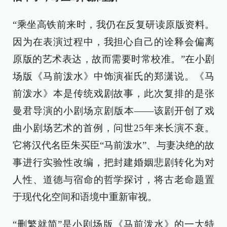
“乘坐高铁前来时，我仍在反复研读原版资料。
因为在表演过程中，我担心自己的诠释会偏离
原版的艺术表达，故而需要时常校准。”在小剧
场版《马前泼水》中饰演崔氏的郑潇说。《马
前泼水》本是传统戏剧故事，此次复排的是张
曼君导演的小剧场京剧版本——该剧开创了戏
曲小剧场艺术的首例，问世25年来长演不衰。
它将汉代名臣朱买臣“马前泼水”、与妻决绝的故
事进行实验性改编，把封建婚姻悲剧转化为对
人性、道德与宿命的哲学探讨，将古老命题置
于现代化空间和语境中重新审视。
“删繁就简”是小剧场版《马前泼水》的一大特