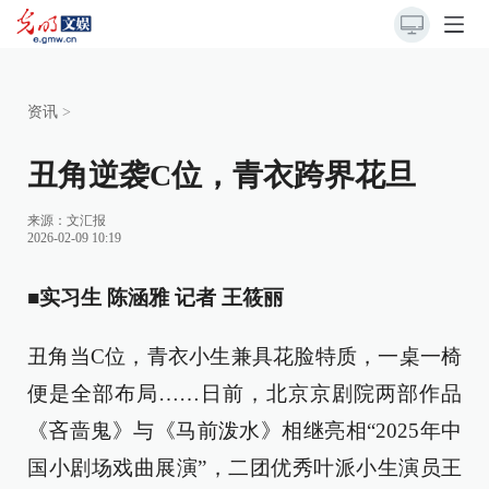
资讯
>
丑角逆袭C位，青衣跨界花旦
来源：
文汇报
2026-02-09 10:19
■实习生 陈涵雅 记者 王筱丽
丑角当C位，青衣小生兼具花脸特质，一桌一椅
便是全部布局……日前，北京京剧院两部作品
《吝啬鬼》与《马前泼水》相继亮相“2025年中
国小剧场戏曲展演”，二团优秀叶派小生演员王