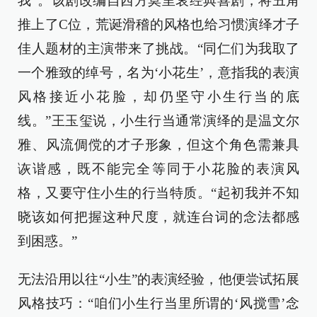
我”。该剧改编自西方莫里哀经典喜剧，将丑角
推上了C位，荒诞滑稽的风格也给习惯演绎才子
佳人题材的主演带来了挑战。“同仁们为我取了
一个雅致的绰号，名为‘小花生’，意指我的表演
风格接近小花脸，却仍坚守小生行当的底
线。”王玉玺说，小生行当通常演绎的是温文尔
雅、风流倜傥的才子形象，但这个角色需兼具
诙谐感，既不能完全等同于小花脸的表演风
格，又要守住小生的行当特质。“起初我并不知
晓该如何把握这种尺度，就连台词的念法都感
到困惑。”
无法沿用以往“小生”的表演经验，他便尝试拓展
风格技巧：“咱们小生行当里所谓的‘风搅雪’念