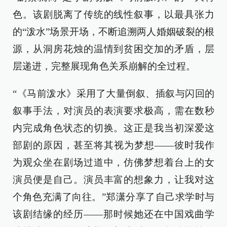
色。该剧脱离了传统的线性叙事，以最具张力
的“泼水”场景开场，不断追溯两人婚姻破裂的根
源，从洞房花烛的温情到贫困交加的矛盾，层
层递进，完整展现角色关系崩解的全过程。
“《马前泼水》采用了大量倒叙、插叙与闪回的
叙事手法，对演员的表演要求极高，需在数秒
内完成角色状态的切换。这正是我当初深爱这
部剧的原因，甚至将其视为梦想——彼时我作
为观众坐在剧场过道中，仿佛梦想着台上的女
演员便是自己。演员丰富的想象力，让我对这
个角色充满了向往。”郑潇分享了自己求学时与
该剧结缘的经历——那时候她还在中国戏曲学