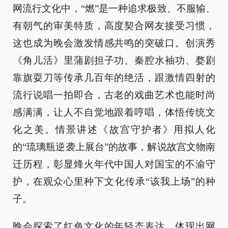
网流行文化中，“燃”是一种追求极致、不服输、
有朝气的审美特质，高度契合网友接受习惯，
这也成为晚会激发情感共鸣的突破口。创演秀
《角儿活》里蒲剧担子功、秦腔水袖功、婺剧
靠旗耍刀等传承几百年的绝活，跟激情四射的
流行说唱一拍即合，古老的戏曲艺术也能时尚
感满满，让人不自觉地跟着哼唱，体悟传统文
化之美。情景讲述《故宫守护者》用拟人化
的“琉璃瓶逆袭上展台”的故事，解说故宫文物南
迁历程，彰显烽火年代中国人对国宝的不渝守
护，在观众心里种下文化传承“该我上场”的种
子。
晚会探索了红色文化的年轻态表达，体现出网