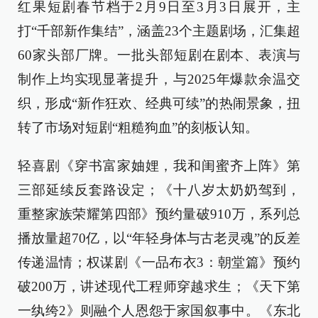
红果短剧春节档于2月9日至3月3日展开，主
打“千部新作集结”，涵盖23个主题剧场，汇集超
60家头部厂牌。一批头部短剧在剧本、表演与
制作上均实现显著提升，与2025年爆款余温交
织，形成“新作狂欢、经典可续”的热闹景象，扭
转了市场对短剧“粗糙狗血”的刻板认知。
轻喜剧《穿书富家妯娌，我和闺蜜齐上阵》第
三部延续反套路设定；《十八岁太奶奶驾到，
重整家族荣耀第四部》预约量破910万，系列总
播放量超70亿，以“年轻身体与古老灵魂”的反差
传递温情；权谋剧《一品布衣3：朝堂篇》预约
破200万，讲述现代工程师穿越求生；《天下第
一纨绔2》则融个人恩怨于家国叙事中。《东北