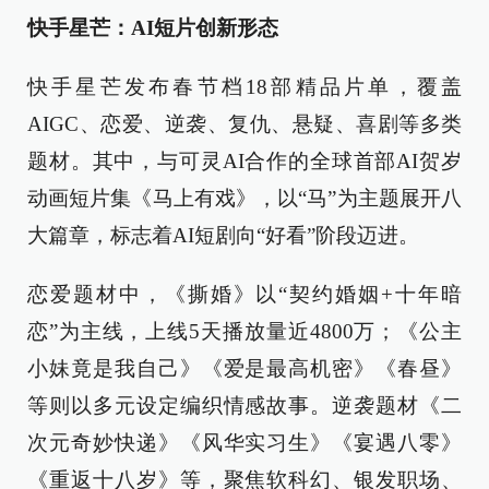
快手星芒：AI短片创新形态
快手星芒发布春节档18部精品片单，覆盖
AIGC、恋爱、逆袭、复仇、悬疑、喜剧等多类
题材。其中，与可灵AI合作的全球首部AI贺岁
动画短片集《马上有戏》，以“马”为主题展开八
大篇章，标志着AI短剧向“好看”阶段迈进。
恋爱题材中，《撕婚》以“契约婚姻+十年暗
恋”为主线，上线5天播放量近4800万；《公主
小妹竟是我自己》《爱是最高机密》《春昼》
等则以多元设定编织情感故事。逆袭题材《二
次元奇妙快递》《风华实习生》《宴遇八零》
《重返十八岁》等，聚焦软科幻、银发职场、