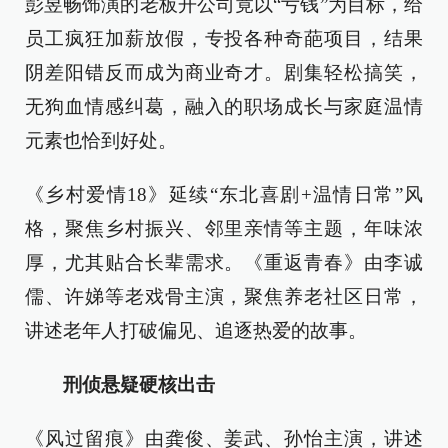
彭昱畅饰演的老板开公司竟以“亏钱”为目标，给
员工疯狂加薪放假，专投各种奇葩项目，结果
阴差阳错反而成为商业奇才。剧集轻松搞笑，
无狗血情感纠葛，融入的职场成长与家庭温情
元素也恰到好处。
《乡村爱情18》延续“东北喜剧+温情日常”风
格，聚焦乡村振兴、邻里亲情等主题，年味浓
厚，尤其贴合长辈需求。《重返青春》由李诚
儒、许娣等老戏骨主演，聚焦养老社区日常，
讲述老年人打破偏见、追逐热爱的故事。
刑侦悬疑硬核出击
《风过留痕》由龚俊、姜武、孙怡主演，讲述