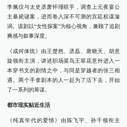
李佩仪与太史丞萧怀瑾联手，调查上元夜宴公
主暴毙谜案，进而卷入深不可测的宫廷权谋漩
涡。该剧以“女性探案”为核心视角，兼顾了追剧
爽感与叙事深度。
《成何体统》由王楚然、丞磊、唐晓天、胡意
旋领衔主演，讲述职场菜鸟王翠花意外进入一
本穿书文的剧情之中，与同是穿越者的张三相
遇。两个手拿剧本的人一起为了活下去，开始
了一系列的筹谋。
都市现实贴近生活
《纯真年代的爱情》由陈飞宇、孙千领衔主