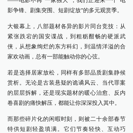
——电影不再“一家独大”，我们正迎来一个“电
影争锋、剧集突围、短剧绽放”的多元观赏季。
大银幕上，八部题材各异的影片同台竞技：从
紧张跌宕的国安谍战，到粗粝酣畅的硬派武
侠，从想象绚烂的东方科幻，到温情洋溢的合
家欢动画，总有一部能触动你的心弦。
若是选择居家放松，同样有多部品质剧集静候
赏析。无论是古装悬疑的诡谲风云、当代罪案
的层层拆解，还是现实题材的暖心治愈、反内
卷喜剧的痛快解压，都能让你深深投入其中。
而那些碎片化的闲暇时刻，则被二十余部春节
特供短剧轻盈填满。它们节奏轻快、互动巧