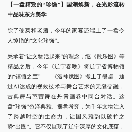
【一盘精致的“珍馐”】国潮焕新，在光影流转
中品味东方美学
除了硬菜和老酒，今年的家宴还端上了一盘令
人惊艳的“文化珍馐”。
秉承着“让文物活起来”的理念，继《散乐图》等
精品之后，今年《辽宁春晚》将辽宁省博物馆
的“镇馆之宝”——《洛神赋图》搬上了餐桌。通
过AI达成的视效技术与舞台艺术的无缝交融，
古典舞与芭蕾舞在丹青画卷中同台对话。这
盘“珍馐”色泽典雅、摆盘考究，为千年文物注入
了跨越时空的生命力，让国风雅韵以破竹之
势“出圈”。它不仅展现了辽宁深厚的文化底蕴，