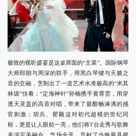
极致的视听盛宴是这桌席面的“主菜”。国际钢琴
大师郎朗与周深的联手，用黑白琴键与天籁之
音的交融，烹制出了一道艺术水准极高的“米其
林级”佳肴；“定海神针”孙楠携手黄霄雲，用穿
透天灵盖的高音对唱，带来了最酣畅淋漓的感
官刺激；胡兵、瞿颖这对初代超模的世纪同
框，更是让人眼前一亮，他们将T台走秀与歌舞
表演完美融合，气场全开，贡献了当晚最具视