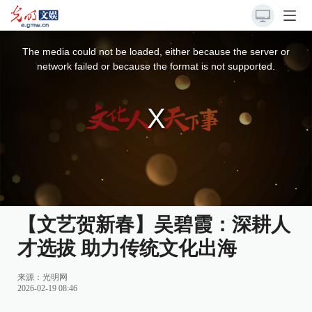
This
is
a
The media could not be loaded, either because the server or
modal
window.
network failed or because the format is not supported.
【文艺贺新春】吴碧霞：深耕人
才选拔 助力传统文化出海
来源：光明网
2026-02-19 08:46