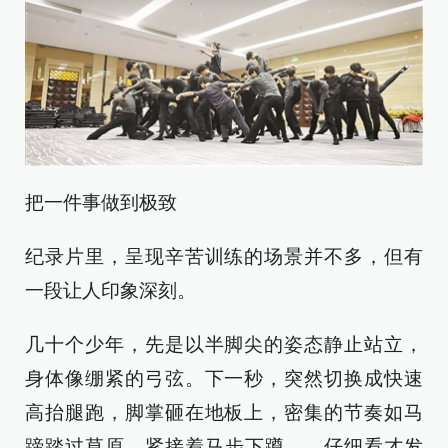
把一件事做到极致
纪录片里，呈现辛苦训练的场景并不多，但有
一段让人印象深刻。
几十个少年，先是以半脚尖的姿态静止站立，
身体像绷紧的弓弦。下一秒，突然切换成快速
高抬腿跑，脚掌砸在地板上，密集的节奏如马
蹄踏过草原。紧接着马步下蹲——仔细看才发