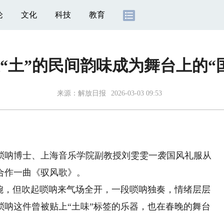
论
文化
科技
教育
“土”的民间韵味成为舞台上的“
来源：
解放日报
2026-03-03 09:53
唢呐博士、上海音乐学院副教授刘雯雯一袭国风礼服从
合作一曲《驭风歌》。
，但吹起唢呐来气场全开，一段唢呐独奏，情绪层层
唢呐这件曾被贴上“土味”标签的乐器，也在春晚的舞台