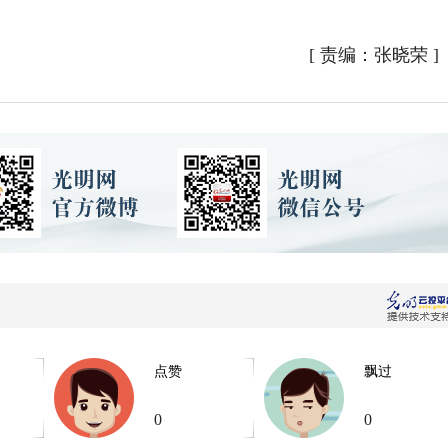
[
责编：张晓荣
]
点赞
飘过
0
0