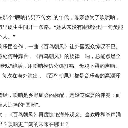
个“唢呐传男不传女”的年代，母亲曾为了吹唢呐，
市里硬生生闯开一条路。“她从来没有跟我说过一句负能
个人。”
响乐团合作，一曲《百鸟朝凤》让外国观众惊叹不已。
身处何种舞台，《百鸟朝凤》的旋律一响，总能点燃全
“咔戏”绝活，用唢呐模仿公鸡打鸣、母鸡下蛋的声响。
众。每次在海外演出，《百鸟朝凤》都是音乐会的高潮环
经，唢呐是乡野庙会的标配，是婚丧嫁娶的伴奏；而
人追捧的“国潮”。
，《百鸟朝凤》再度惊艳海外观众。当欢呼和掌声涌
里？唢呐更广阔的未来在哪里？