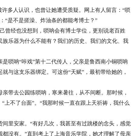
许多人认识，也曾让她遭受质疑。网上有人留言：“唢
：“是不是搓澡、炸油条的都能考博士？”
己曾经也没想到，唢呐会有博士学位，更别说老百姓
民族乐器为什么不能有？我们的历史、我们的文化、我
唢呐“咔戏”第十二代传人，父亲是鲁西南小铜唢呐
起就与这支乐器绑定。可这份“天赋”，最初带给她的，
亲带去公园练唢呐，寒来暑往，从不间断。那时候，
，“上不了台面”。“我那时候一直在跟上天祈祷，我什么
间里安家。“有好几次，我甚至有过跳楼的念头，感觉
我都没有。”直到考上了上海音乐学院，她才理解了母亲