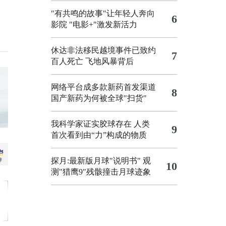
"有共鸣的故事"让年轻人奔向
6
影院
"电影+"激发新活力
休达非法移民越境事件已致约
7
百人死亡
飞地风暴背后
网络平台成多款新药首发渠道
8
国产新药为何被全球"扫货"
我科学家证实胶球存在 人类
9
首次看到由“力”构成的物质
探月:最新版月球"说明书"
观
10
测"猎鹰9"残骸撞击月球迹象