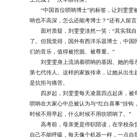
“中国首位唢呐博士”的标签，让刘雯雯被
呐也不高深，怎么还能考博士？”还有人留言
面对质疑，刘雯雯淡然一笑：“其实我自
了。但我觉得，国外有西洋乐器博士，中国
们的音乐，值得被挖掘、被尊重。”
刘雯雯身上流淌着唢呐的基因。她的母亲是
第七代传人。这样的家族传承，让她从出生
是抗拒与痛苦。
四岁起，刘雯雯每天凌晨四点起床，被母
唢呐在大家心中总被认为与“红白喜事”挂钩
时候不用早起，什么时候不用吹唢呐了。”
高考前，母亲更是停职陪读，在学校杂货
自己不能呼吸，每天像个机器一样，一点自