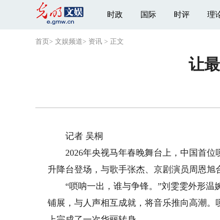
时政
国际
时评
理
首页
>
文娱频道
>
资讯
>
正文
让最
记者 吴桐
2026年央视马年春晚舞台上，中国首位
升降台登场，与歌手张杰、京剧演员周恩旭
“唢呐一出，谁与争锋。”刘雯雯外形温婉
铺展，与人声相互成就，将音乐推向高潮。
上完成了一次华丽转身。