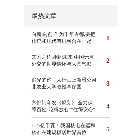
最热文章
向新,向前
作为千年古都,要把
1
传统和现代有机融合在一起
东方之约,相约未来 中国元首
2
外交的世界情怀与大国气派
追光的你｜太行山上新愚公河
3
北农业大学教授李保国
六部门印发《规划》 全力保
4
障百姓"吃得放心""住得安心"
1.25亿千瓦！我国核电在运和
5
核准在建规模居世界首位