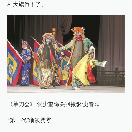
杆大旗倒下了。
《单刀会》 侯少奎饰关羽摄影/史春阳
“第一代”渐次凋零