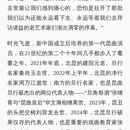
去世最让我们感到痛心的，恐怕是拉开了那批
我们以为还能永远看下去、永远等着我们去拜
访请益的老艺术家们渐次凋零的序幕。”
时光飞逝，新中国成立后培养的第一代昆曲演
员，在21世纪的第二个十年间几乎都步入了耄
耋之年。2021年年底，北昆的建院元老、旦行
名家秦肖玉去世。2022年上半年，北昆的净行
名家周万江逝世；南方的旦行名家，也是昆曲
旦行最杰出的两位代表人物——“旦角祭酒”张继
青与“昆曲皇后”华文漪相继离世。2023年，昆丑
的头把交椅刘异龙去世。2024年，北昆旦行硕
果仅存的代表人物，也是重要的戏曲教育家张