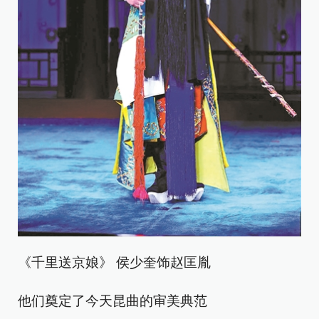
《千里送京娘》 侯少奎饰赵匡胤
他们奠定了今天昆曲的审美典范