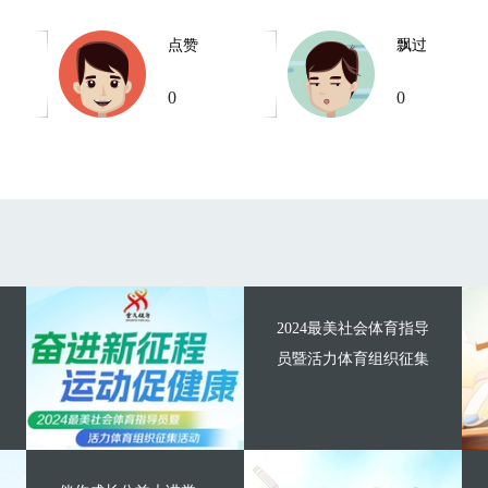
点赞
飘过
0
0
2024最美社会体育指导
员暨活力体育组织征集