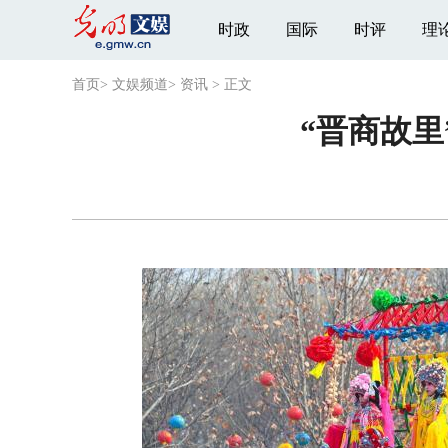
时政
国际
时评
理
首页
>
文娱频道
>
资讯
>
正文
“晋商故