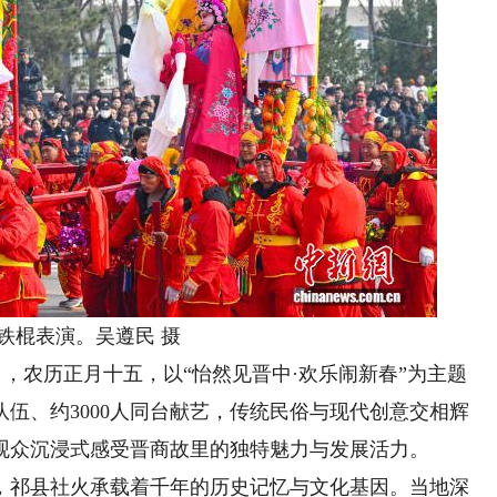
棍表演。吴遵民 摄
日，农历正月十五，以“怡然见晋中·欢乐闹新春”为主题
队伍、约3000人同台献艺，传统民俗与现代创意交相辉
观众沉浸式感受晋商故里的独特魅力与发展活力。
祁县社火承载着千年的历史记忆与文化基因。当地深