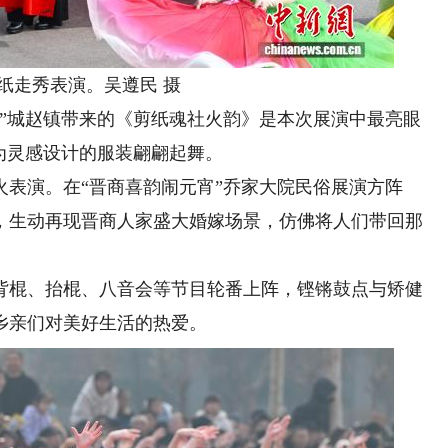
走秀表演。吴遵民 摄
城赵镇带来的《剪纸魂社火韵》是本次展演中最亮眼
”为灵感设计的服装翩翩起舞。
演。在“晋商喜韵闹元宵”乔家大院民俗展演方阵
，生动再现晋商人家盛大婚嫁场景，仿佛将人们带回那
棍、抬棍、八音会等节目轮番上阵，铿锵鼓点与矫健
乡亲们对美好生活的热爱。