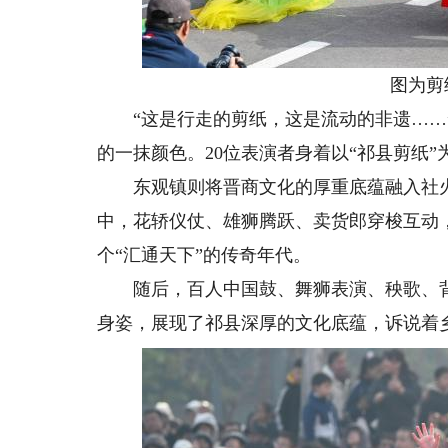
图为剪纸
“这是行走的剪纸，这是流动的非遗……”
的一抹颜色。20位表演者身着以“祁县剪纸
东观镇则将晋商文化的厚重底蕴融入社火表
中，花轿仪仗、雄狮腾跃、卖货郎穿梭互动
个“汇通天下”的传奇年代。
随后，百人中国鼓、舞狮表演、秧歌、背
身姿，展现了祁县深厚的文化底蕴，诉说着