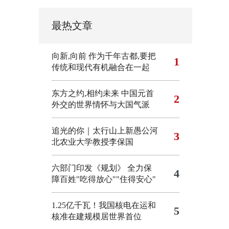
最热文章
向新,向前
作为千年古都,要把
1
传统和现代有机融合在一起
东方之约,相约未来 中国元首
2
外交的世界情怀与大国气派
追光的你｜太行山上新愚公河
3
北农业大学教授李保国
六部门印发《规划》 全力保
4
障百姓"吃得放心""住得安心"
1.25亿千瓦！我国核电在运和
5
核准在建规模居世界首位