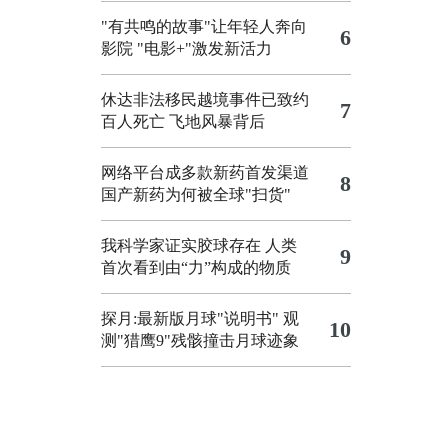
"有共鸣的故事"让年轻人奔向
6
影院
"电影+"激发新活力
休达非法移民越境事件已致约
7
百人死亡
飞地风暴背后
网络平台成多款新药首发渠道
8
国产新药为何被全球"扫货"
我科学家证实胶球存在 人类
9
首次看到由“力”构成的物质
探月:最新版月球"说明书"
观
10
测"猎鹰9"残骸撞击月球迹象