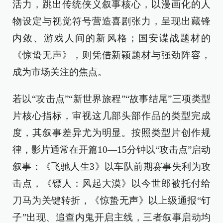
活力，跳出传统侠义叙事核心，以漫画化的人
物设定与视觉符号营造喜剧张力，呈现出藏锋
内敛、游戏人间的新风格；国安谍战题材的
《惊蛰无声》，则凭借新颖题材与强劲阵容，
成为市场关注的焦点。
若以“攻击点”“新世界旅程”“故事结尾”三项类型
片核心指标，审视这几部头部作品的类型完成
度，其叙事差异尤为明显。按照类型片创作规
律，影片通常在开篇10—15分钟以“攻击点”启动
叙事：《飞驰人生3》以车队前期赛事失利为攻
击点，《镖人：风起大漠》以今世郎被托付给
刀马为关键转折，《惊蛰无声》以上级通报“钉
子”出现、追查内鬼开启主线，三者叙事启动均