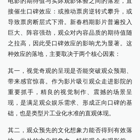
电影的期待值与实际观影体验之间的落差，直
接催生口碑效应：或推动票房逆转式攀升，或
导致票房断层式下滑。新春档期影片普遍投入
巨大、阵容强劲，观众对内容品质的期待值随
之拉高，因此受口碑效应的影响尤为显著。这
种效应的落地，主要取决于两个核心因素：
其一，视觉奇观的呈现是否能突破观众预期、
带来感官惊喜。作为影片吸引观众走进影院的
重要抓手，精良的视觉制作、震撼的场景呈
现，是满足观众娱乐需求、形成正向口碑的基
础，也是类型片工业化水准的直观体现。
其二，观众预先的文化想象力能否得到有效落