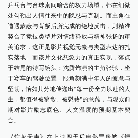
乒乓台与台球桌间暗含的权力场域，都在细微
处勾勒出人情往来中的隐忍与克制。而主角在
遭遇蒙蔽与背叛后所完成的绝地反击，则精准
契合了竞技类型片对情绪释放与精神张扬的审
美追求，这正是影片视觉元素与类型表达的扎
实落地。而该片文化想象力的真正实现，落点
于结尾的特写镜头：沈腾饰演的主角张驰，坐
于赛车的驾驶位置，眼角刻满中年人的疲惫与
坚韧，恰如其分地传递出“每一份全力以赴的人
生，都值得被犒赏、被慰藉”的意蕴，与观众前
期对影片励志底色、人文温度的预期基本契
合。
《惊蛰无声》在上映四天后电影票房被《镖