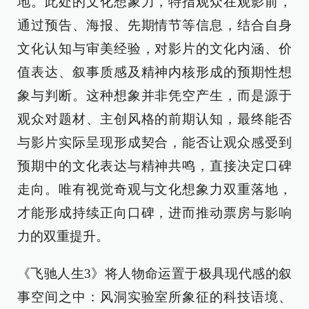
地。此处的文化想象力，特指观众在观影前，
通过预告、海报、先期情节等信息，结合自身
文化认知与审美经验，对影片的文化内涵、价
值表达、叙事质感及精神内核形成的预期性想
象与判断。这种想象并非凭空产生，而是源于
观众对题材、主创风格的前期认知，最终能否
与影片实际呈现形成契合，能否让观众感受到
预期中的文化表达与精神共鸣，直接决定口碑
走向。唯有视觉奇观与文化想象力双重落地，
才能形成持续正向口碑，进而推动票房与影响
力的双重提升。
《飞驰人生3》将人物命运置于极具现代感的叙
事空间之中：风洞实验室所象征的科技语境、