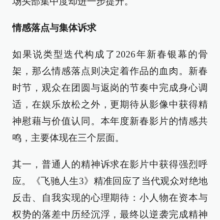
场头部集中度却进一步提升。
情感落点与集体诉求
如果说类型迭代构成了2026年新春银幕的骨
架，那么情感落点则决定着作品的血肉。新春
时节，观众在团圆与返岗的节奏中完成身心调
适，在娱乐放松之外，更期待从影像中获得精
神慰藉与价值认同。本年度新春影片的情感共
鸣，主要体现在三个层面。
其一，普通人的精神诉求在影片中获得强烈呼
应。《飞驰人生3》精准回应了当代观众对绝地
反击、自我实现的心理期待：小人物在资本与
权势的落差中历经沉浮，最终以逆袭完成精神