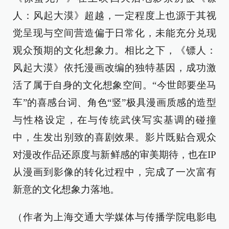
人：风起大漠》超越，一定程度上也源于其视
觉呈现与空间营造偏于日常化，未能充分兑现
观众预期的文化想象力。相比之下，《镖人：
风起大漠》依托漫画改编的独特基因，成功激
活了属于自身的文化想象空间。“今世郎要坐马
车”的喜感台词、角色“竖”极具漫画质感的造型
与性格设定，在与传统武侠写实基调的碰撞
中，生发出别致的喜剧效果。影片既贴合观众
对漫改作品还原度与新鲜感的审美期待，也在IP
从漫画到影像的转化过程中，完成了一次富有
新意的文化想象力落地。
（作者为上海交通大学媒体与传播学院电影电