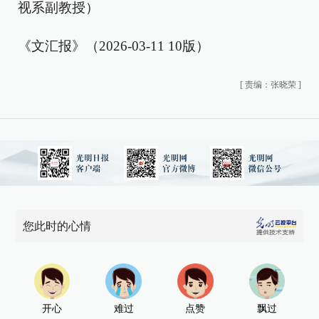
视系副教授）
《文汇报》（2026-03-11 10版）
[
责编：张晓荣
]
您此时的心情
开心
难过
点赞
飘过