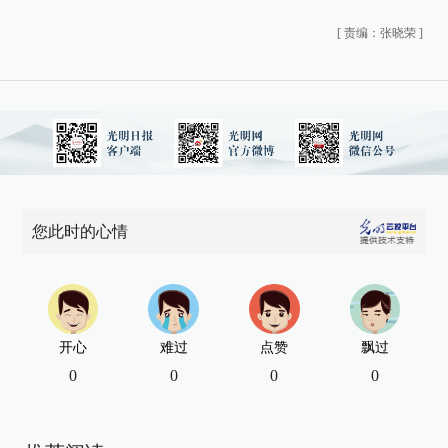
[
责编：张晓荣
]
您此时的心情
开心
难过
点赞
飘过
0
0
0
0