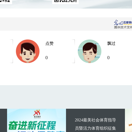
点赞
飘过
0
0
2024最美社会体育指导
员暨活力体育组织征集