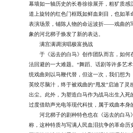
幕墙如一轴历史的长卷徐徐展开，粗犷质感
道上旋转的红色门框既如鲜血刺目，也如革
表演场景，铺陈人物的命运波折——戏曲的
象的河北梆子焕发了新的表达。
满宫满调演唱极富挑战
于《远去的白马》创作团队而言，如何在舞
法回避的一大难题。“舞蹈、话剧等许多艺
统戏曲则以马鞭代替，但这一次，我们想为
英绞尽脑汁，终于被戏曲的“甩发”启迪了
出尘。此外，为塑造白马作为战马出生入死
过度借助声光电等现代科技，属于戏曲本身
河北梆子的剧种特色也在《远去的白马》
称，这种特质与写满人民血泪抗争的革命历