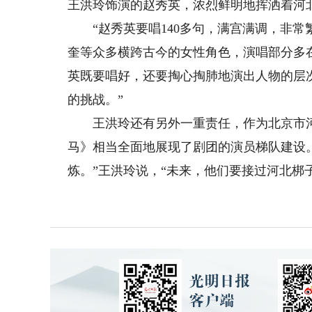
王洪玲饰演的赵秀英，浓烈鲜明地挥洒着河
“赵秀英要唱140多句，满宫满调，非常
奎等众多横跨古今的女性角色，演唱部分多在
英既要唱好，还要掏心掏肺地演出人物的层
的挑战。”
王洪玲还有另外一重责任，作为北京市河
马》相当全面地展现了剧团的演员梯队建设
炼。”王洪玲说，“未来，他们要接过河北梆