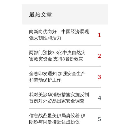
最热文章
向新向优向好！中国经济展现
1
强大韧性和活力
两部门预拨3.3亿中央自然灾
2
害救灾资金 支持8省份救灾
全总印发通知 加强安全生产
3
和劳动保护工作
我对美涉华消极措施实施反制
4
首例对外贸易国家安全调查
信息战凸显美伊局势胶着
伊
5
朗称与阿曼接近达成协议