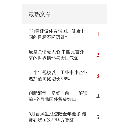
最热文章
“向着建设体育强国、健康中
1
国的目标不断迈进”
最是真情暖人心 中国元首外
2
交的世界情怀与大国气派
上半年规模以上工业中小企业
3
增加值同比增长5.8%
创新涌动，坚韧向前——解读
4
前7个月我国外贸成绩单
8月台风生成登陆全年最多 最
5
常在我国这些地方登陆