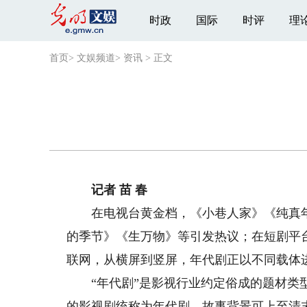
时政
国际
时评
理
首页
>
文娱频道
>
资讯
>
正文
记者 苗 春
在电视台黄金档，《小巷人家》《纯真年
的季节》《生万物》等引发热议；在短剧平
联网，从横屏到竖屏，年代剧正以不同载体
“年代剧”是影视行业约定俗成的题材类型
的影视剧统称为年代剧，故事背景可上至清