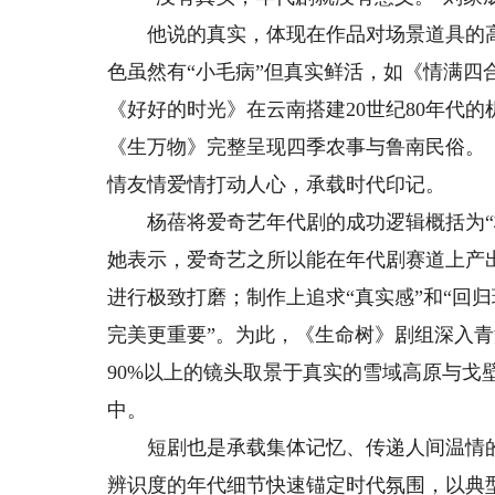
他说的真实，体现在作品对场景道具的高
色虽然有“小毛病”但真实鲜活，如《情满
《好好的时光》在云南搭建20世纪80年代
《生万物》完整呈现四季农事与鲁南民俗。
情友情爱情打动人心，承载时代印记。
杨蓓将爱奇艺年代剧的成功逻辑概括为“极
她表示，爱奇艺之所以能在年代剧赛道上产
进行极致打磨；制作上追求“真实感”和“回
完美更重要”。为此，《生命树》剧组深入青
90%以上的镜头取景于真实的雪域高原与戈
中。
短剧也是承载集体记忆、传递人间温情的
辨识度的年代细节快速锚定时代氛围，以典