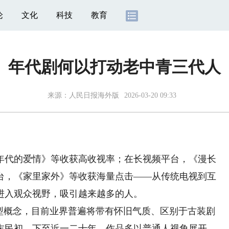
论
文化
科技
教育
年代剧何以打动老中青三代人
来源：
人民日报海外版
2026-03-20 09:33
代的爱情》等收获高收视率；在长视频平台，《漫长
台，《家里家外》等收获海量点击——从传统电视到互
进入观众视野，吸引越来越多的人。
概念，目前业界普遍将带有怀旧气质、区别于古装剧
末民初，下至近一二十年。作品多以普通人视角展开，