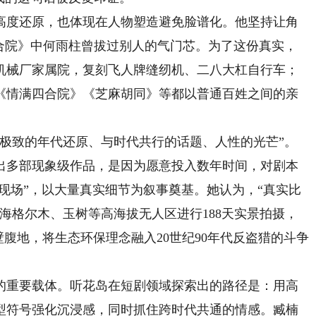
度还原，也体现在人物塑造避免脸谱化。他坚持让角
四合院》中何雨柱曾拔过别人的气门芯。为了这份真实，
的机械厂家属院，复刻飞人牌缝纫机、二八大杠自行车；
《情满四合院》《芝麻胡同》等都以普通百姓之间的亲
致的年代还原、与时代共行的话题、人性的光芒”。
出多部现象级作品，是因为愿意投入数年时间，对剧本
归现场”，以大量真实细节为叙事奠基。她认为，“真实比
海格尔木、玉树等高海拔无人区进行188天实景拍摄，
壁腹地，将生态环保理念融入20世纪90年代反盗猎的斗争
重要载体。听花岛在短剧领域探索出的路径是：用高
型符号强化沉浸感，同时抓住跨时代共通的情感。臧楠