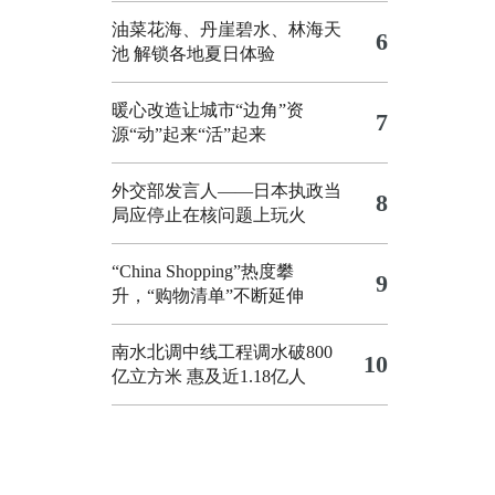
油菜花海、丹崖碧水、林海天
6
池 解锁各地夏日体验
暖心改造让城市“边角”资
7
源“动”起来“活”起来
外交部发言人——日本执政当
8
局应停止在核问题上玩火
“China Shopping”热度攀
9
升，“购物清单”不断延伸
南水北调中线工程调水破800
10
亿立方米 惠及近1.18亿人