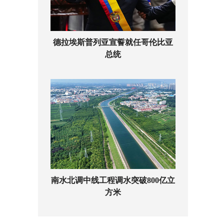
德拉埃斯普列亚宣誓就任哥伦比亚
总统
南水北调中线工程调水突破800亿立
方米