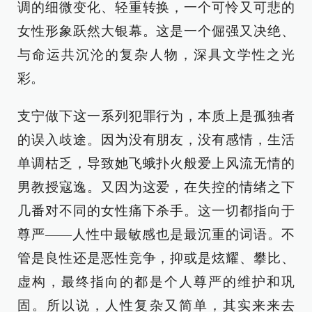
调的细微变化、轻重转换，一个可怜又可悲的
女性形象跃然大银幕。这是一个倔强又决绝、
与命运共沉沦的复杂人物，深具文学性之光
彩。
支宁做下这一系列犯罪行为，本质上是孤独者
的误入歧途。因为没有朋友，没有感情，生活
单调枯乏，导致她飞蛾扑火般爱上风流无情的
男教授寇逸。又因为这爱，在失控的情绪之下
几番对不同的女性痛下杀手。这一切都指向于
尊严——人性中最敏感也是最沉重的词语。不
管是良性还是恶性竞争，抑或是炫耀、攀比、
虚构，最终指向的都是个人尊严的维护和巩
固。所以说，人性复杂又简单，其实来来去