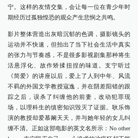
宁。这样的友情交集，会让每一位在青少年时
期经历过孤独惶恐的观众产生悲悯之共鸣。
影片整体营造出灰暗沉郁的色调，摄影镜头的
运动并不快速，但拍出了当下社会生活中真实
的张力与节奏感，不是很多影视剧集那种将生
活悬浮化、故作矫揉扭捏的味道。支宁听过
《简爱》的讲座以后，爱上了人到中年、风流
不羁的外国文学教授寇逸，并在阴差阳错的跟
踪之后，误杀了纠缠他的前妻，改动犯罪现
场，以理科生的缜密知识毁灭了证据。耿乐饰
演的教授却爱慕阚天天，并与她年轻的女儿纠
缠不清。正如这部电影的英文名所示：No other