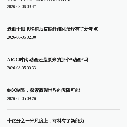
2026-08-06 09:47
造血干细胞移植后皮肤纤维化治疗有了新靶点
2026-08-06 02:30
AIGC时代 动画还是原来的那个“动画”吗
2026-08-05 09:33
纳米制造，探索微观世界的无限可能
2026-08-05 09:26
十亿分之一米尺度上，材料有了新能力