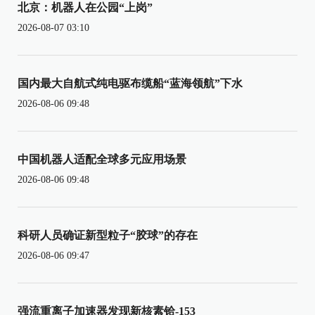
北京：机器人在公园“上岗”
2026-08-07 03:10
国内最大自航式纯电驱布缆船“蓝海领航”下水
2026-08-06 09:48
中国机器人适配全球多元应用场景
2026-08-06 09:48
科研人员确证新型粒子“胶球”的存在
2026-08-06 09:47
强流重离子加速器发现新核素铪-153