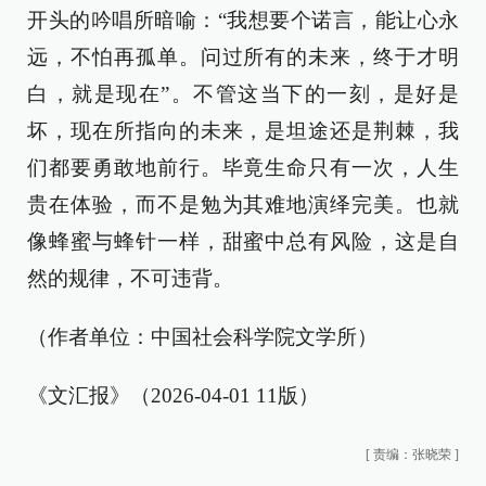
开头的吟唱所暗喻：“我想要个诺言，能让心永
远，不怕再孤单。问过所有的未来，终于才明
白，就是现在”。不管这当下的一刻，是好是
坏，现在所指向的未来，是坦途还是荆棘，我
们都要勇敢地前行。毕竟生命只有一次，人生
贵在体验，而不是勉为其难地演绎完美。也就
像蜂蜜与蜂针一样，甜蜜中总有风险，这是自
然的规律，不可违背。
（作者单位：中国社会科学院文学所）
《文汇报》（2026-04-01 11版）
[
责编：张晓荣
]