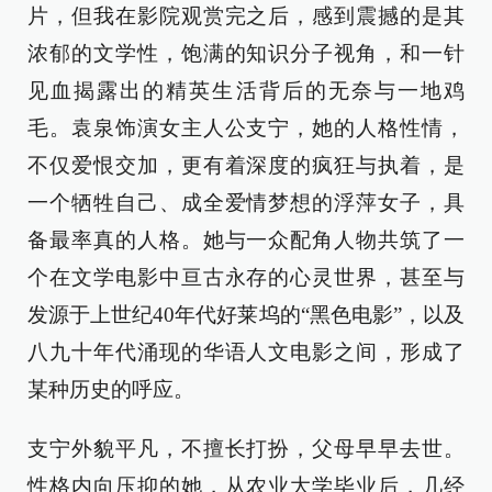
片，但我在影院观赏完之后，感到震撼的是其
浓郁的文学性，饱满的知识分子视角，和一针
见血揭露出的精英生活背后的无奈与一地鸡
毛。袁泉饰演女主人公支宁，她的人格性情，
不仅爱恨交加，更有着深度的疯狂与执着，是
一个牺牲自己、成全爱情梦想的浮萍女子，具
备最率真的人格。她与一众配角人物共筑了一
个在文学电影中亘古永存的心灵世界，甚至与
发源于上世纪40年代好莱坞的“黑色电影”，以及
八九十年代涌现的华语人文电影之间，形成了
某种历史的呼应。
支宁外貌平凡，不擅长打扮，父母早早去世。
性格内向压抑的她，从农业大学毕业后，几经