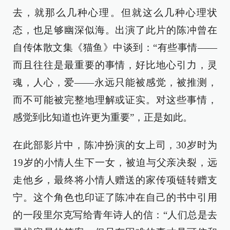
去，就那么几种心理。但就这么几种心理状
态，也足够幽深似海。出演了此片的陈冲曾在
自传体散文集《猫鱼》中谈到：“有些事情——
而且往往是最重要的事情，好比地心引力，灵
魂，人心，爱——永远只能被感觉，被推测，
而不可能被完整地理解或证实。对这些事情，
感觉到比知道也许更为重要”，正是如此。
在此部影片中，陈冲扮演的女上司，30岁时为
19岁的小情人生下一女，被迫与父亲决裂，远
走他乡，最终将小情人赠送的家传项链转赠支
宁。这个角色也印证了陈冲在自己的书中引用
的一段里尔克写给青年诗人的信：“人们总是去