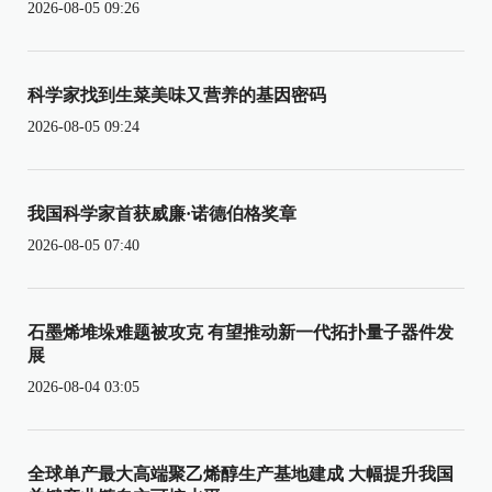
2026-08-05 09:26
科学家找到生菜美味又营养的基因密码
2026-08-05 09:24
我国科学家首获威廉·诺德伯格奖章
2026-08-05 07:40
石墨烯堆垛难题被攻克 有望推动新一代拓扑量子器件发
展
2026-08-04 03:05
全球单产最大高端聚乙烯醇生产基地建成 大幅提升我国