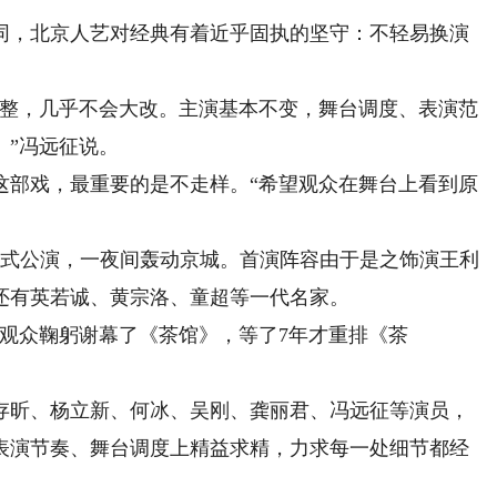
，北京人艺对经典有着近乎固执的坚守：不轻易换演
整，几乎不会大改。主演基本不变，舞台调度、表演范
。”冯远征说。
部戏，最重要的是不走样。“希望观众在舞台上看到原
正式公演，一夜间轰动京城。首演阵容由于是之饰演王利
还有英若诚、黄宗洛、童超等一代名家。
观众鞠躬谢幕了《茶馆》，等了7年才重排《茶
昕、杨立新、何冰、吴刚、龚丽君、冯远征等演员，
表演节奏、舞台调度上精益求精，力求每一处细节都经