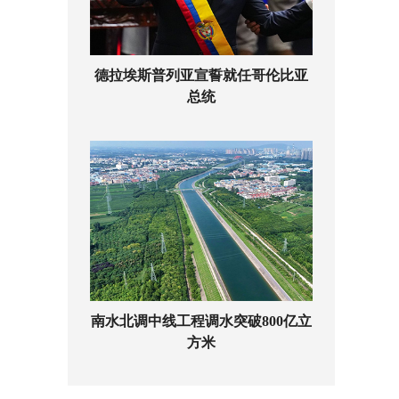
德拉埃斯普列亚宣誓就任哥伦比亚
总统
南水北调中线工程调水突破800亿立
方米