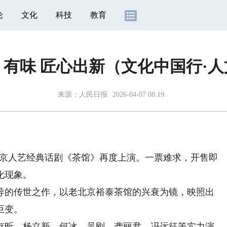
论
文化
科技
教育
有味 匠心出新（文化中国行·
来源：
人民日报
2026-04-07 08:19
北京人艺经典话剧《茶馆》再度上演。一票难求，开售即
化现象。
的传世之作，以老北京裕泰茶馆的兴衰为镜，映照出
巨变。
昕、杨立新、何冰、吴刚、龚丽君、冯远征等实力演