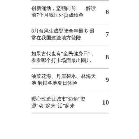
创新涌动，坚韧向前——解读
6
前7个月我国外贸成绩单
8月台风生成登陆全年最多 最
7
常在我国这些地方登陆
如果古代也有“全民健身日”，
8
看看哪个打卡场面最出圈儿
油菜花海、丹崖碧水、林海天
9
池 解锁各地夏日体验
暖心改造让城市“边角”资
10
源“动”起来“活”起来