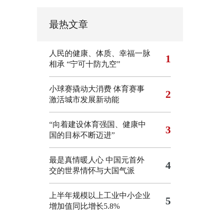
最热文章
人民的健康、体质、幸福一脉
1
相承
“宁可十防九空”
小球赛撬动大消费 体育赛事
2
激活城市发展新动能
“向着建设体育强国、健康中
3
国的目标不断迈进”
最是真情暖人心 中国元首外
4
交的世界情怀与大国气派
上半年规模以上工业中小企业
5
增加值同比增长5.8%