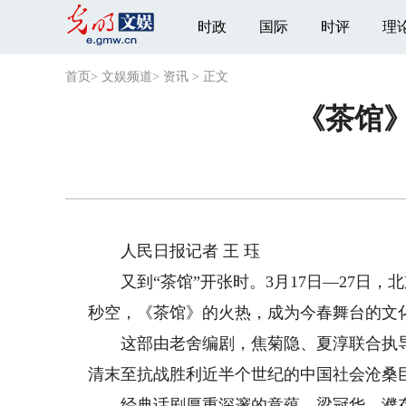
时政
国际
时评
理
首页
>
文娱频道
>
资讯
>
正文
《茶馆》
人民日报记者 王 珏
又到“茶馆”开张时。3月17日—27日，
秒空，《茶馆》的火热，成为今春舞台的文
这部由老舍编剧，焦菊隐、夏淳联合执导
清末至抗战胜利近半个世纪的中国社会沧桑
经典话剧厚重深邃的意蕴，梁冠华、濮存