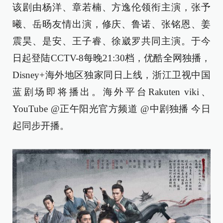
该剧由杨洋、章若楠、方逸伦领衔主演，张予
曦、岳旸友情出演，修庆、鲁诺、张铭恩、姜
震昊、是安、王子睿、徐崴罗共同主演。于今
日起登陆CCTV-8每晚21:30档，优酷全网独播，
Disney+海外地区独家同日上线，浙江卫视中国
蓝剧场即将播出。海外平台Rakuten viki、
YouTube @正午阳光官方频道 @中剧独播 今日
起同步开播。