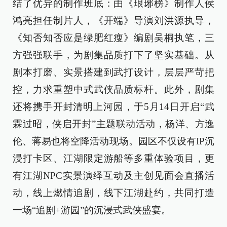
结了优异的制作班底：由《琅琊榜》制作人侯
鸿亮担任制片人，《开端》导演刘洪源执导，
《知否知否应是绿肥红瘦》编剧吴桐执笔，三
方强强联手，为剧集品质打下了坚实基础。从
剧本打磨、实景搭建到武打设计，层层严苛把
控，力求重塑中式武侠品质标杆。此外，剧集
还将携手开封清明上河园，于5月14日开启“武
霖过昭，侠启开封”主题联动活动，杨洋、方逸
伦、蒋易也将空降活动现场。园区不仅设有IP沉
浸打卡区、江湖限定游船等多重体验项目，更
有江湖NPC实景演绎互动及主创见面会直播活
动，线上燃情追剧，线下江湖赴约，共同打造
一场“追剧+游园”的沉浸式武侠盛宴。