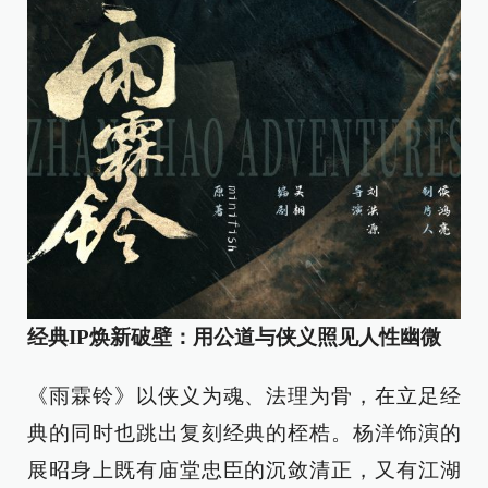
经典IP焕新破壁：用公道与侠义照见人性幽微
《雨霖铃》以侠义为魂、法理为骨，在立足经
典的同时也跳出复刻经典的桎梏。杨洋饰演的
展昭身上既有庙堂忠臣的沉敛清正，又有江湖