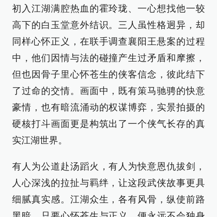
初入江湖满腔热血的霍玲珑、一心想找他一较
高下的白玉堂意外结识。三人虽性格迥异，却
同样心怀正义，在联手调查襄阳王悬案的过程
中，他们因情与法的碰撞产生过矛盾和摩擦，
但也因骨子里心怀苍生的侠客信念，彼此结下
了过命的交情。画面中，既有策马驰骋的快意
豪情，也有暗流涌动的权谋博弈，实景拍摄的
硬核打斗画面更是构筑出了一个侠气长存的真
实江湖世界。
有人为公道赴汤蹈火，有人为快意恩仇拔剑，
人心深浅的拉扯与羁绊，让这段武侠故事更具
细腻真实感。江湖众生，各有风骨，纵使前路
黑暗，只要心怀苍生与正义，便永远不会独身