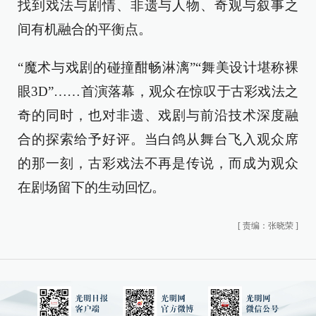
找到戏法与剧情、非遗与人物、奇观与叙事之
间有机融合的平衡点。
“魔术与戏剧的碰撞酣畅淋漓”“舞美设计堪称裸
眼3D”……首演落幕，观众在惊叹于古彩戏法之
奇的同时，也对非遗、戏剧与前沿技术深度融
合的探索给予好评。当白鸽从舞台飞入观众席
的那一刻，古彩戏法不再是传说，而成为观众
在剧场留下的生动回忆。
[
责编：张晓荣
]