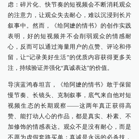
虑：碎片化、快节奏的短视频会不断消耗观众
的注意力，让观众失去耐心，难以沉浸到长片
叙事中。然而，《给阿嬷的情书》的创作实践
表明，好的短视频并不会削弱观众的情感耐
心，反而可以通过海量用户的点赞、评论和停
留，让“记录美好生活”的优质内容获得更多关
注，持续验证并强化“真诚表达”的价值。
导演蓝鸿春坦言，《给阿嬷的情书》敢于保留
慢节奏、长镜头、克制叙事，底气来自他对短
视频生态的长期观察——这两年真正获得高
赞、能打动人心的作品，都是真实、朴素、不
加修饰的情感表达。观众不是没有耐心，而是
不愿为虚假套路买单；真诚是永远的必杀技，