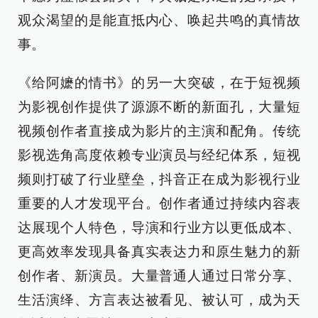
观众渴望的是能直抵内心、唤起共鸣的真情故
事。
《给阿嬷的情书》的另一大突破，在于短视频
为影视创作提供了源源不断的新面孔，大量短
视频创作者直接成为影片的主演和配角。传统
影视选角高度依赖专业演员与经纪体系，短视
频则打破了行业壁垒，抖音正在成为影视行业
重要的人才发现平台。创作者通过持续内容表
达展现个人特色，导演和行业方以更低成本、
更高效率发现具备真实表达力和原生魅力的新
创作者、新演员。大量普通人通过日常分享、
生活演绎、方言表达被看见、被认可，成为天