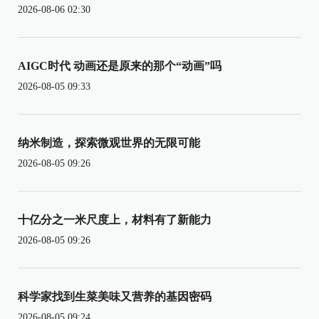
2026-08-06 02:30
AIGC时代 动画还是原来的那个“动画”吗
2026-08-05 09:33
纳米制造，探索微观世界的无限可能
2026-08-05 09:26
十亿分之一米尺度上，材料有了新能力
2026-08-05 09:26
科学家找到生菜美味又营养的基因密码
2026-08-05 09:24