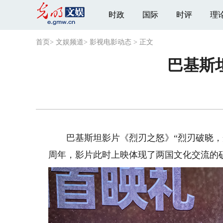
时政
国际
时评
理
首页
>
文娱频道
>
影视电影动态
>
正文
巴基斯
巴基斯坦影片《烈刃之怒》“烈刃破晓，光
周年，影片此时上映体现了两国文化交流的