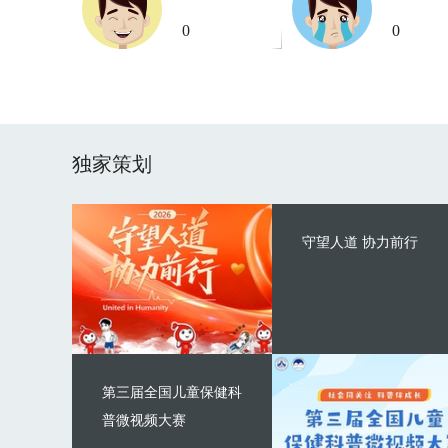
0
0
独家策划
守望人道 协力前行
第三届全国儿童保健科
普微视频大赛