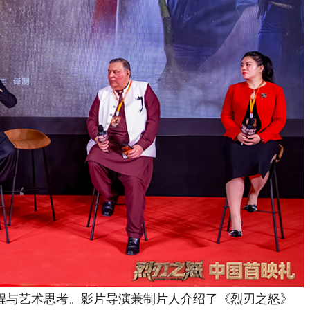
与艺术思考。影片导演兼制片人介绍了《烈刃之怒》