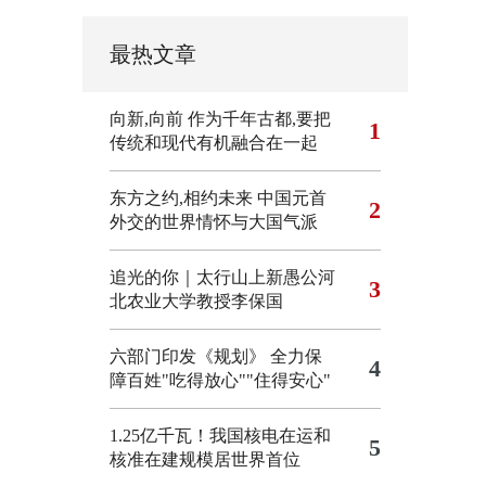
最热文章
向新,向前
作为千年古都,要把
1
传统和现代有机融合在一起
东方之约,相约未来 中国元首
2
外交的世界情怀与大国气派
追光的你｜太行山上新愚公河
3
北农业大学教授李保国
六部门印发《规划》 全力保
4
障百姓"吃得放心""住得安心"
1.25亿千瓦！我国核电在运和
5
核准在建规模居世界首位