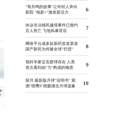
"有共鸣的故事"让年轻人奔向
6
影院
"电影+"激发新活力
休达非法移民越境事件已致约
7
百人死亡
飞地风暴背后
网络平台成多款新药首发渠道
8
国产新药为何被全球"扫货"
我科学家证实胶球存在 人类
9
首次看到由“力”构成的物质
探月:最新版月球"说明书"
观
10
测"猎鹰9"残骸撞击月球迹象