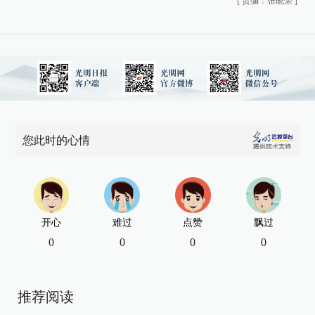
[
责编：张晓荣
]
您此时的心情
开心
难过
点赞
飘过
0
0
0
0
推荐阅读