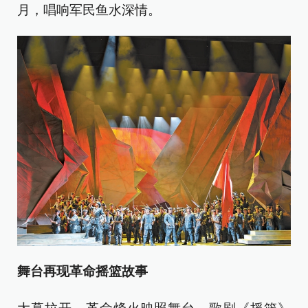
月，唱响军民鱼水深情。
舞台再现革命摇篮故事