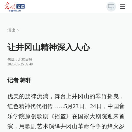
演出
>
让井冈山精神深入人心
来源：
北京日报
2026-05-25 09:40
记者 韩轩
优美的旋律流淌，舞台上井冈山的翠竹摇曳，
红色精神代代相传……5月23日、24日，中国音
乐学院原创歌剧《摇篮》在国家大剧院迎来首
演，用歌剧艺术演绎井冈山革命斗争的烽火岁