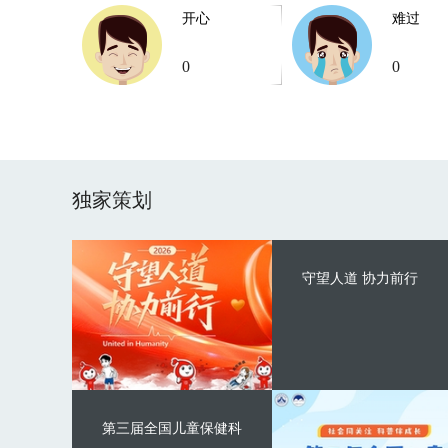
开心
难过
0
0
独家策划
守望人道 协力前行
第三届全国儿童保健科