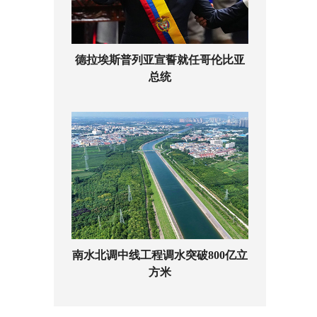
德拉埃斯普列亚宣誓就任哥伦比亚
总统
南水北调中线工程调水突破800亿立
方米