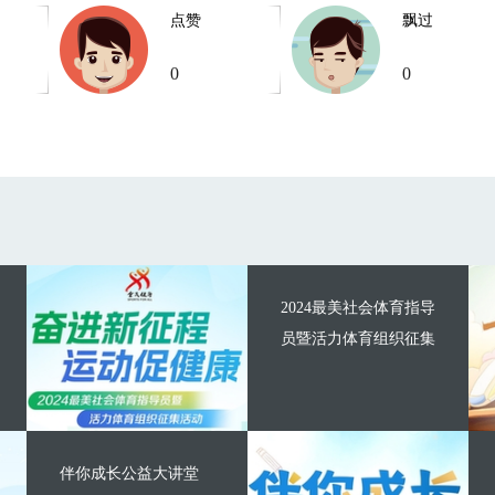
点赞
飘过
0
0
2024最美社会体育指导
员暨活力体育组织征集
伴你成长公益大讲堂