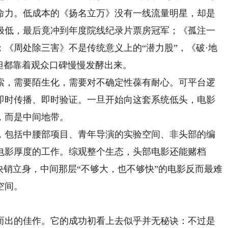
命力。低成本的《扬名立万》没有一线流量明星，却是
片极低，最后竟冲到年度院线纪录片票房冠军；《孤注一
《周处除三害》不是传统意义上的“潜力股”，《破·地
但都靠着观众口碑慢慢发酵出来。
，需要陌生化，需要对不确定性葆有耐心。可平台逻
即时传播、即时验证。一旦开始向这套系统低头，电影
，而是中间地带。
包括中腰部项目、青年导演的实验空间、非头部的编
电影厚度的工作。综观整个生态，头部电影还能赌档
快销立身，中间那层“不够大，也不够快”的电影反而最难
空间。
出的佳作。它的成功初看上去似乎并无秘诀：不过是