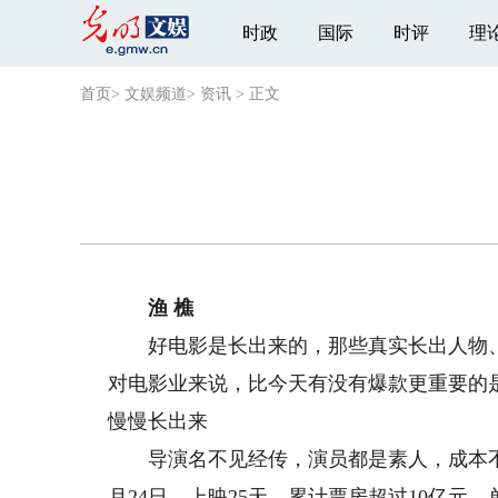
时政
国际
时评
理
首页
>
文娱频道
>
资讯
>
正文
渔 樵
好电影是长出来的，那些真实长出人物、
对电影业来说，比今天有没有爆款更重要的
慢慢长出来
导演名不见经传，演员都是素人，成本不到
月24日，上映25天，累计票房超过10亿元，