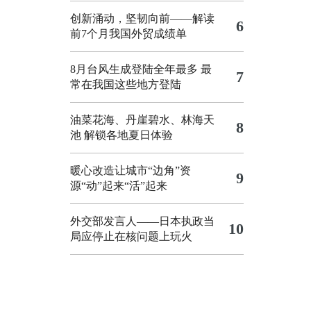
创新涌动，坚韧向前——解读
6
前7个月我国外贸成绩单
8月台风生成登陆全年最多 最
7
常在我国这些地方登陆
油菜花海、丹崖碧水、林海天
8
池 解锁各地夏日体验
暖心改造让城市“边角”资
9
源“动”起来“活”起来
外交部发言人——日本执政当
10
局应停止在核问题上玩火