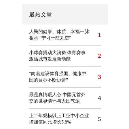
最热文章
人民的健康、体质、幸福一脉
1
相承
“宁可十防九空”
小球赛撬动大消费 体育赛事
2
激活城市发展新动能
“向着建设体育强国、健康中
3
国的目标不断迈进”
最是真情暖人心 中国元首外
4
交的世界情怀与大国气派
上半年规模以上工业中小企业
5
增加值同比增长5.8%