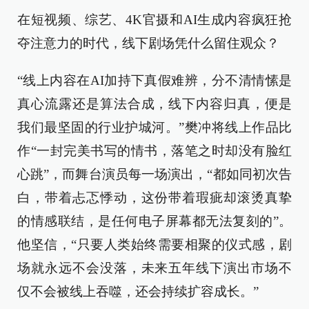
在短视频、综艺、4K官摄和AI生成内容疯狂抢
夺注意力的时代，线下剧场凭什么留住观众？
“线上内容在AI加持下真假难辨，分不清情愫是
真心流露还是算法合成，线下内容归真，便是
我们最坚固的行业护城河。”樊冲将线上作品比
作“一封完美书写的情书，落笔之时却没有脸红
心跳”，而舞台演员每一场演出，“都如同初次告
白，带着忐忑悸动，这份带着瑕疵却滚烫真挚
的情感联结，是任何电子屏幕都无法复刻的”。
他坚信，“只要人类始终需要相聚的仪式感，剧
场就永远不会没落，未来五年线下演出市场不
仅不会被线上吞噬，还会持续扩容成长。”