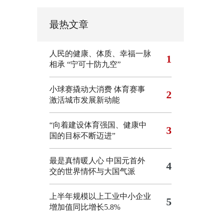
最热文章
人民的健康、体质、幸福一脉
1
相承
“宁可十防九空”
小球赛撬动大消费 体育赛事
2
激活城市发展新动能
“向着建设体育强国、健康中
3
国的目标不断迈进”
最是真情暖人心 中国元首外
4
交的世界情怀与大国气派
上半年规模以上工业中小企业
5
增加值同比增长5.8%