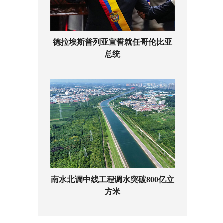
德拉埃斯普列亚宣誓就任哥伦比亚
总统
南水北调中线工程调水突破800亿立
方米