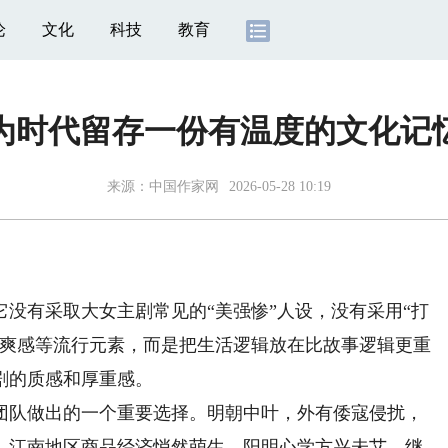
论
文化
科技
教育
为时代留存一份有温度的文化记
来源：
中国作家网
2026-05-28 10:19
有采取大女主剧常见的“美强惨”人设，没有采用“打
、爽感等流行元素，而是把生活逻辑放在比故事逻辑更重
剧的质感和厚重感。
队做出的一个重要选择。明朝中叶，外有倭寇侵扰，
，江南地区商品经济悄然萌生，阳明心学方兴未艾，继