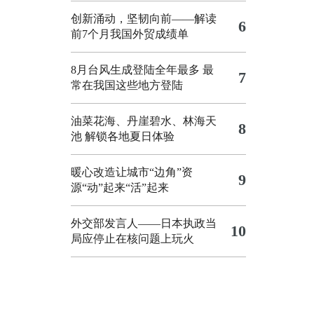
创新涌动，坚韧向前——解读
6
前7个月我国外贸成绩单
8月台风生成登陆全年最多 最
7
常在我国这些地方登陆
油菜花海、丹崖碧水、林海天
8
池 解锁各地夏日体验
暖心改造让城市“边角”资
9
源“动”起来“活”起来
外交部发言人——日本执政当
10
局应停止在核问题上玩火