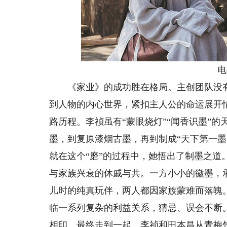
电视
《家业》的成功胜在格局。主创团队没有
到人物的内心世界，紧扣主人公的命运展开
路历程。李祯虽有“蒙眼烧灯”“闻香识墨”
墨，到复原漆烟古墨，再到制成“天下第一
就在这个“磨”的过程中，她悟出了制墨之
与家族兴衰的休戚与共。一方小小的徽墨，
儿时的纯真玩伴，两人都因家族蒙难而落魄
临一系列复杂的利益关系，猜忌、误会不断
相印，最终走到一起。李祯和田本昌从青梅