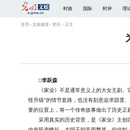
时政
国际
时评
理
首页
>
文娱频道
>
资讯
>
正文
□李跃森
《家业》不是通常意义上的大女主剧。它没
怪升级”的情节套路，也没有刻意追求甜度
要的位置上，将一个传奇故事做出了历史正
采用真实的历史背景，是《家业》主创团
内有民变蜂起，大明王朝风雨飘摇。但此时