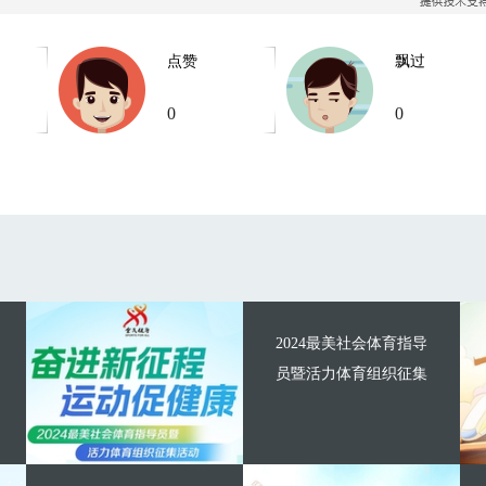
点赞
飘过
0
0
2024最美社会体育指导
员暨活力体育组织征集