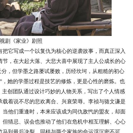
剧《家业》剧照
把它写成一个以复仇为核心的逆袭故事，而真正深入
情节，在大起大落、大悲大喜中展现了主人公成长的心
的天分，但学墨之路屡试屡败，历经坎坷，从粗糙的初心
墨”，她的学墨过程是技艺的修炼，更是心性的磨炼。也
道。主创团队通过设计巧妙的人物关系，写出了个人情感
承载着说不尽的悲欢离合、兴衰荣辱。李祯与骆文谦是
。当他们重逢时，本来应该成为同仇敌忾的盟友，却面
。但猜忌、误会也推动了他们在危机中相互理解、心心
竹马到最后决裂，同样与两个家族的命运浮沉密不可