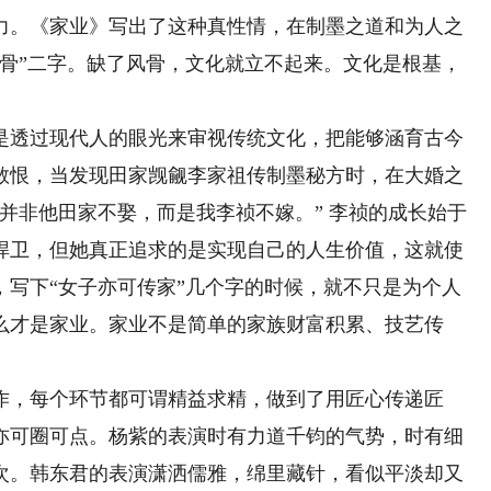
力。《家业》写出了这种真性情，在制墨之道和为人之
风骨”二字。缺了风骨，文化就立不起来。文化是根基，
透过现代人的眼光来审视传统文化，把能够涵育古今
敢恨，当发现田家觊觎李家祖传制墨秘方时，在大婚之
并非他田家不娶，而是我李祯不嫁。” 李祯的成长始于
捍卫，但她真正追求的是实现自己的人生价值，这就使
，写下“女子亦可传家”几个字的时候，就不只是为个人
么才是家业。家业不是简单的家族财富积累、技艺传
，每个环节都可谓精益求精，做到了用匠心传递匠
亦可圈可点。杨紫的表演时有力道千钧的气势，时有细
次。韩东君的表演潇洒儒雅，绵里藏针，看似平淡却又