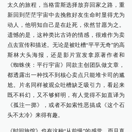
太久的旅程，当格雷斯选择放弃回家之路，重
新回到茫茫宇宙中去挽救好友生命时显得尤为
动人，他明知自己是在赴死，依然甘愿为之。
遗憾的是，这种类比古诗的情感，很难作为卖
点去宣传和描述。无论是被吐槽“平平无奇”的高
斯林大头海报，还是影片宣发拿原著作者和
《蜘蛛侠：平行宇宙》同款主创团队做文章，
都透露出一种找不到核心卖点只能堆卡司的尴
尬。片名同样被观众吐槽缺乏吸引力，看起来
既不科幻，又不够鲜明，有人觉得不如直译为
《孤注一掷》，或者不如索性恶搞成《这个石
头不太冷》来得有趣。
《时间旅馆》也有这种“从前慢”的感觉，而且真