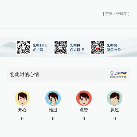
[
责编：张晓荣
]
您此时的心情
开心
难过
点赞
飘过
0
0
0
0