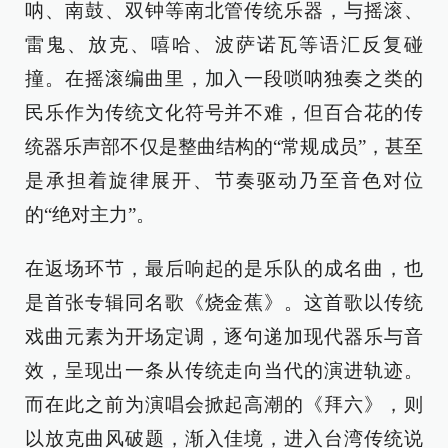
呐、南鼓、双钟等南北管传统乐器，与摇滚、
雷鬼、放克、嘻哈、波萨诺瓦等语汇反复碰
撞。在摇滚编曲里，加入一段唢呐独奏之类的
民乐作为传统文化符号并不难，但百合花的传
统器乐声部不仅是整曲结构的“常规成员”，甚至
是承担着旋律展开、节奏驱动乃至音色对位
的“绝对主力”。
在返场环节，最后响起的是乐队的成名曲，也
是首张专辑同名歌《烧金蕉》。这首歌以传统
戏曲元素为开场定调，逐句递加现代器乐与音
效，呈现出一条从传统走向当代的演进轨迹。
而在此之前为演唱会掀起高潮的《拜六》，则
以放克曲风破题，渐入佳境，进入台湾传统说