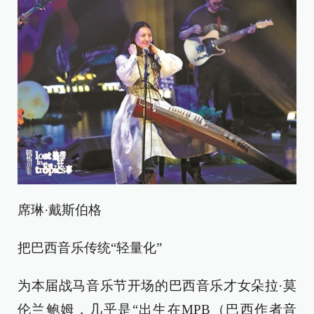
席琳·戴斯伯格
把巴西音乐传统“轻量化”
为本届战马音乐节开场的巴西音乐才女朵拉·莫
伦兰鲍姆，几乎是“出生在MPB（巴西作者音