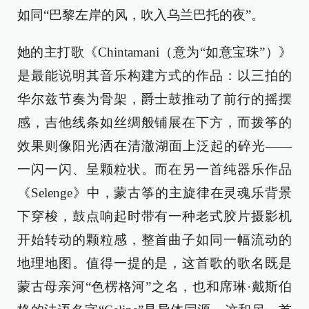
如同“巴黎左岸的风，吹入乌兰巴托的夜”。
她的主打歌《Chintamani（意为“如意宝珠”）》
是最能说明其音乐构建方式的作品：以三拍的
华尔兹节奏为骨架，爵士鼓推动了前行的摇摆
感，吉他线条如丝绸般铺展在下方，而拨筝的
效果则像阳光洒在清澈湖面上泛起的碎光——
一闪一闪、呈颗粒状。而在另一首纯器乐作品
《Selenge》中，蒙古筝的主旋律在灵魂乐背景
下穿梭，鼓点响起时带有一种老式胶片摄影机
开始转动的颗粒感，整首曲子如同一幅流动的
地理地图。值得一提的是，这首歌的歌名既是
蒙古母亲河“色楞格河”之名，也和席琳·戴斯伯