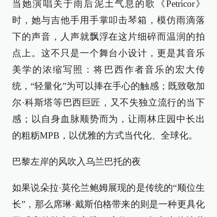
当她演唱关于雨后泥土气息的歌《Petricor》
时，她与吉他手用手掌叩击琴箱，模仿雨滴落
下的声音，人声就飘浮在这片细碎而温润的拍
点上。这不只是一个舞台小设计，更是其音乐
美学的浓缩写照：将巴西作者音乐的宏大传
统，“轻量化”为可以捧在手心的触感；既致敬加
尔·科斯塔等巴西巨匠，又不失独立流行的当下
感；以自身血脉顺势而为，让雨林庄园中长出
的粗粝MPB，以优雅的方式当代化、全球化。
巴黎左岸的风吹入乌兰巴托的夜
如果说朵拉·莫伦兰鲍姆展现的是传统的“顺位生
长”，那么席琳·戴斯伯格带来的则是一种更具化