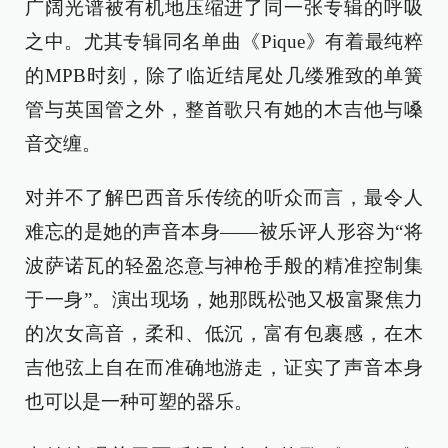
广阔光谱被有机地压缩进了同一张专辑的呼吸
之中。尤其专辑同名单曲《Pique》有着最纯粹
的MPB时刻，除了临近结尾处几缕雅致的单簧
管与英国管之外，整首歌只有她的木吉他与嗓
音交缠。
对并不了解巴西音乐传统的听众而言，最令人
难忘的是她的声音本身——被乐评人形容为“将
波萨诺瓦的轻盈恣意与神枪手般的精准控制集
于一身”。演出现场，她那既松弛又极富聚焦力
的次女高音，柔和、低沉，富有包裹感，在木
吉他弦上自在而准确地游走，证实了声音本身
也可以是一种可塑的器乐。