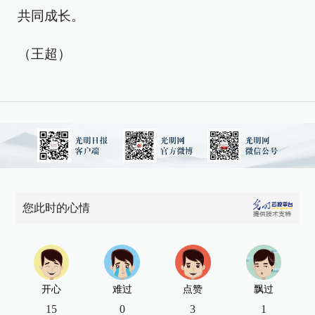
共同成长。
（王超）
您此时的心情
开心
难过
点赞
飘过
15
0
3
1