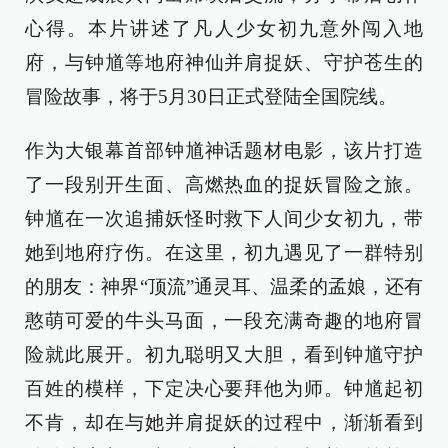
心得。本片讲述了凡人少女初九意外闯入地
府，与钟馗等地府神仙并肩捉妖、守护苍生的
冒险故事，将于5月30日正式登陆全国院线。
作为大银幕首部钟馗神话题材电影，该片打造
了一段别开生面、高燃热血的捉妖冒险之旅。
钟馗在一次追捕妖怪时救下人间少女初九，带
她到地府疗伤。在这里，初九遇见了一群特别
的朋友：神界“顶流”通灵耳、温柔的孟娘，还有
憨萌可爱的牛头马面，一段充满奇趣的地府冒
险就此展开。初九聪明又大胆，看到钟馗守护
百姓的模样，下定决心要拜他为师。钟馗起初
不肯，却在与她并肩捉妖的过程中，渐渐看到