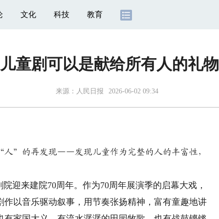
论
文化
科技
教育
儿童剧可以是献给所有人的礼物
来源：
人民日报
2026-06-02 09:34
“人”的再发现——发现儿童作为完整的人的丰富性，
院迎来建院70周年。作为70周年展演季的启幕大戏，
剧作以音乐驱动叙事，用节奏张扬精神，富有童趣地讲
也有家国大义，有流水潺潺的田园牧歌，也有战鼓铿锵