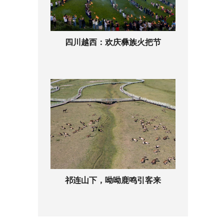
四川越西：欢庆彝族火把节
祁连山下，呦呦鹿鸣引客来