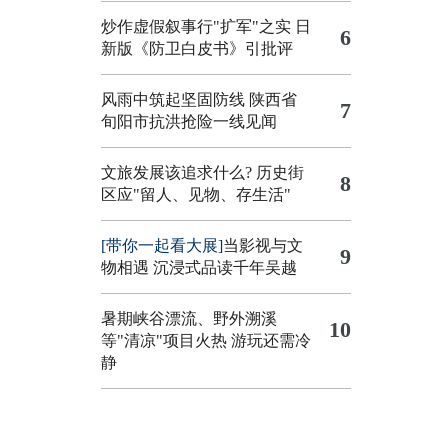
炒作虚假叙事行"扩军"之实
日
6
新版《防卫白皮书》引批评
风雨中筑起坚固防线 陕西省
7
旬阳市抗洪抢险一线见闻
文旅发展该追求什么?
历史街
8
区应"留人、见物、存生活"
[带你一起看大展]
当影视与文
9
物相遇 沉浸式品读千年吴越
暑期峡谷漂流、野外溯溪
10
等"清凉"项目火热 游玩还需冷
静