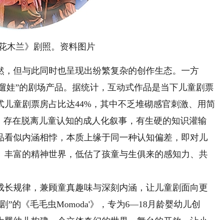
花木兰》剧照。资料图片
，但与此同时也呈现出纷繁复杂的创作生态。一方
”“遛娃”的剧场产品。据统计，互动式作品是当下儿童剧票
形式儿童剧票房占比达44%，其中不乏堆砌感官刺激、用简
面，存在脱离儿童认知的成人化叙事，有生硬的知识灌输
品看似内涵相悖，本质上缘于同一种认知偏差，即对儿
、丰富的精神世界，低估了孩童与生俱来的感知力、共
长规律，兼顾童真趣味与深刻内涵，让儿童剧面向更
的《毛毛虫Momoda'》，专为6—18月龄婴幼儿创