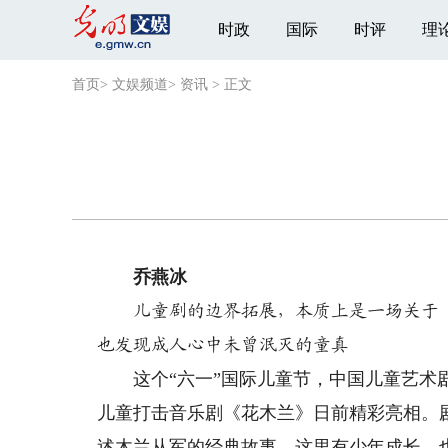
时政
国际
时评
理
首页
>
文娱频道
>
资讯
>
正文
乔燕冰
儿童剧的边界拓展，本质上是一场关于
也发现成人心中未曾泯灭的童真
这个“六一”国际儿童节，中国儿童艺术剧
儿童打击音乐剧《花木兰》日前精彩亮相。
述木兰从军的经典故事。这里有少年成长，