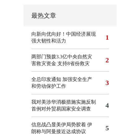
最热文章
向新向优向好！中国经济展现
1
强大韧性和活力
两部门预拨3.3亿中央自然灾
2
害救灾资金 支持8省份救灾
全总印发通知 加强安全生产
3
和劳动保护工作
我对美涉华消极措施实施反制
4
首例对外贸易国家安全调查
信息战凸显美伊局势胶着
伊
5
朗称与阿曼接近达成协议