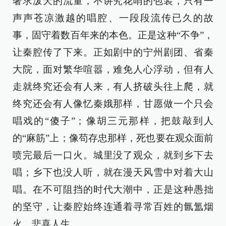
奢求泼天的流量，不讲究花哨的包装，只有一
声声苍凉激越的唱腔、一段段流传已久的故
事，固守着数百年来的本色。正是这种“不争”，
让秦腔传了下来。正如剧中的宁州剧团、省秦
大院，面对繁华喧嚣，难免人心浮动，但有人
走就终究还会有人来，有人挤破头往上爬，就
终究还会有人像忆秦娥那样，甘愿做一个只会
唱戏的“傻子”；像胡三元那样，把鼓敲到人
的“麻筋”上；像苟存忠那样，死也要在观众面前
喷完最后一口火。城里没了观众，就到乡下去
唱；乡下也没人听，就在漫天风雪中对着大山
唱。在不可阻挡的时代大潮中，正是这种愚拙
的坚守，让秦腔始终连通着寻常百姓的氤氲烟
火、悲喜人生。