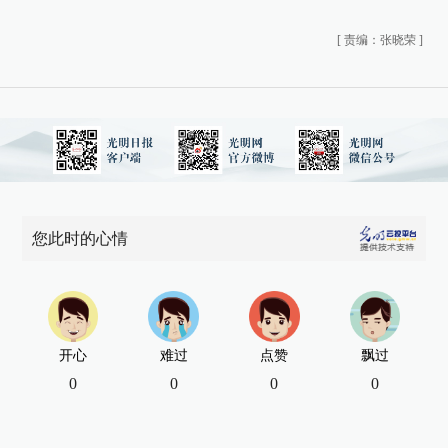
[
责编：张晓荣
]
您此时的心情
开心
难过
点赞
飘过
0
0
0
0