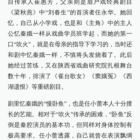
目传承人崔惠芳，父亲则是眉户戏经典剧目
《梁秋燕》中“刘春生”的首演者任永华。她回
忆，自己从小学戏，也是和《主角》中的主人
公忆秦娥一样从戏曲学员班学起，而她的第一
口“吹火”，就是在母亲的指导下学习的，当时还
和剧中忆秦娥一样，不慎将头发烧着了。此后
她经过苦练，又在陕西省戏曲研究院扎根舞台
数十年，排演了《雀台歌女》《窦娥冤》《西
湖遗恨》等重磅剧目。
剧里忆秦娥的“慢卧鱼”，也是任小蕾本人十分擅
长的艺能。相对于“吹火”传承的困难，“卧鱼”反
倒是秦腔演员的基本功，但同样对身体控制有
极高要求。任小蕾透露，自己就曾在表演飘绸