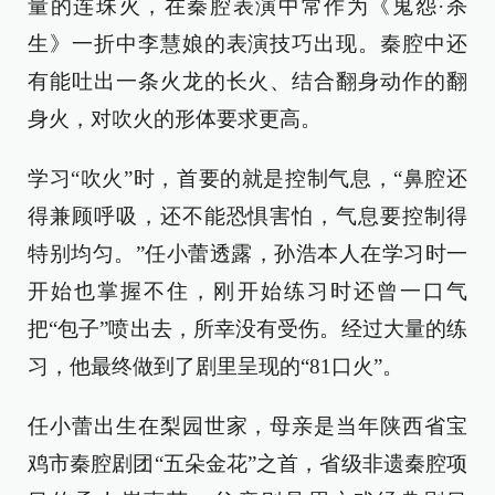
量的连珠火，在秦腔表演中常作为《鬼怨·杀
生》一折中李慧娘的表演技巧出现。秦腔中还
有能吐出一条火龙的长火、结合翻身动作的翻
身火，对吹火的形体要求更高。
学习“吹火”时，首要的就是控制气息，“鼻腔还
得兼顾呼吸，还不能恐惧害怕，气息要控制得
特别均匀。”任小蕾透露，孙浩本人在学习时一
开始也掌握不住，刚开始练习时还曾一口气
把“包子”喷出去，所幸没有受伤。经过大量的练
习，他最终做到了剧里呈现的“81口火”。
任小蕾出生在梨园世家，母亲是当年陕西省宝
鸡市秦腔剧团“五朵金花”之首，省级非遗秦腔项