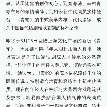
事。从田沁鑫的创作初心，到秦海璐、辛柏青
等主角的倾情演绎，到如今新生代演员接棒登
台，《青蛇》的中式美学内核，代代接续，成
为中国当代话剧难以复刻的标杆之作。
即将于6月25日登陆上海文化广场的新版《青
蛇》，田沁鑫时隔13年大胆起用新人复排，她
坦言这是为了国家话剧院人才传承的必然选
择。“只让院里的年轻人跑龙套、演配角实在可
惜。”她认为，《青蛇》的底本依托流传千年的
民间传说，特别适合培育和磨练本土新生代演
员。现在的年轻人在校研习大量西方戏剧流派
及技术，容易缺少贴合国人精气神的表演质
感，“我们要和孩子们一起建设文化自信，练出