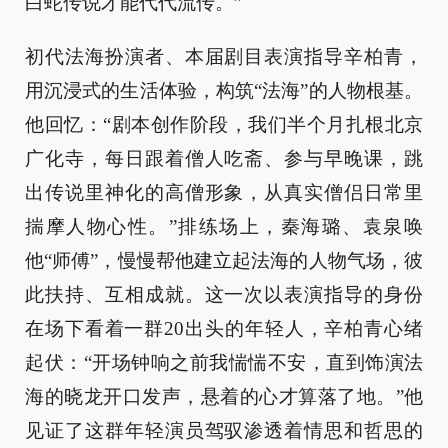
白蛇传说才能代代流传。”
初代法海扮演者、本届剧目表演指导辛柏青，
用沉浸式的生活体验，构筑“法海”的人物根基。
他回忆：“剧本创作阶段，我们半个月扎根北京
广化寺，每日跟着僧人吃斋、参与早晚课，跳
出传说里神化的高僧形象，从真实僧侣日常里
揣摩人物心性。”排练场上，秦海璐、袁泉唤
他“师傅”，慢慢帮他建立起法海的人物气场，彼
此扶持、互相成就。这一次以表演指导的身份
在场下看着一群20出头的年轻人，辛柏青心绪
起伏：“开场钟响之前我惴惴不安，直到饰演法
海的晓龙开口发声，悬着的心才算落了地。”他
见证了这群年轻演员驾驭渗透着情思和哲思的