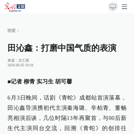
明星
>
田沁鑫：打磨中国气质的表演
来源：
文汇报
2026-06-05 10:19
■记者 柳青 实习生 胡可馨
6月3日晚间，话剧《青蛇》成都站首演落幕，
田沁鑫导演携初代主演秦海璐、辛柏青、董畅
亮相演后谈，几位时隔13年再聚首，与00后新
生代主演同台交流，回溯《青蛇》的创排往