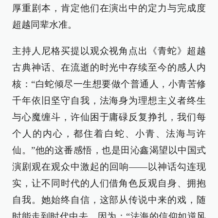
厚重剧本，肯定他们在演出中的定力与完成度
超越同辈水准。
主持人尼格买提以观众视角点出《青蛇》超越
古典神话、在流逝的时光中存续至今的感人内
核：“白蛇倾尽一生想要做个普通人，小青苦修
千年依旧坚守自我，法海身为理想主义者终生
与心魔缠斗，许仙困于庸碌反复挣扎，我们每
个人的内心，都住着白蛇、小青、法海与许
仙。”他的这番感悟，也是田沁鑫渴望以中国式
演剧观在观众中激起的回响——以神话勾连现
实，让不同时代的人们借角色反观自身、拥抱
自我。她始终自信，这部从传说中来的戏，随
时能走到时代中去，因为：“法海的信仰如逆风