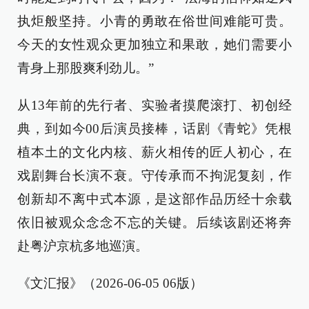
执炬般坚持。小青的勇敢在俗世间难能可贵。
今天的女性观众更加独立和果敢，她们需要小
青身上那股爽利劲儿。”
从13年前的先行者、实验者摸爬滚打、初创经
典，到如今00后演员接棒，话剧《青蛇》凭根
植本土的文化内核、薪火相传的匠人初心，在
戏剧舞台长演不衰。守传承而不拘泥复刻，作
创新却不离中式本源，是这部作品历经十余载
依旧被观众念念不忘的关键。后续该剧还将奔
赴粤沪京杭多地巡演。
《文汇报》（2026-06-05 06版）