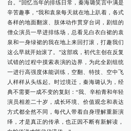
台。”回忆当年的排练日常，秦海璐笑言中满是
辛苦趣事，“我和袁泉每天就在地上趴着，各式
各样的地面翻滚、肢体动作贯穿台词，剧组的
僧众演员一早进排练场，总看见白衣白裙的袁
泉和一身绿裙的我在地上来回打滚，打趣我们
这么早就开始滚了。”这部戏，初代主创在反复
试错的过程中摸索表演的边界，为此全剧组统
一进行高强度体能训练，空翻、特技、空中飞
人样样从头练起。时过境迁，秦海璐认为，经
典不需要一成不变的复刻：“我、辛柏青和年轻
演员相差二十岁，成长环境、价值观念和表达
方式都全然不同，每代人带着自身理解重新演
绎，才是真正的传承，也正因不断有新解读，