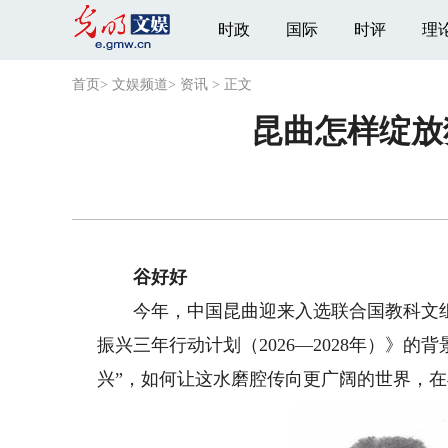
时政
国际
时评
理
首页
>
文娱频道
>
资讯
>
正文
昆曲怎样绽放
谷好好
今年，中国昆曲迎来入选联合国教科文组织
振兴三年行动计划（2026—2028年）》的
兴”，如何让这水磨腔传向更广阔的世界，