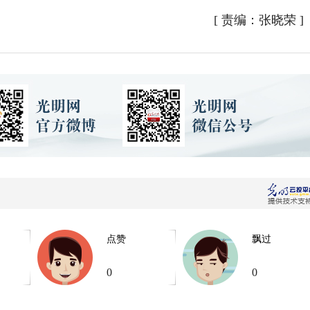
[
责编：张晓荣
]
点赞
飘过
0
0