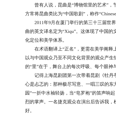
曾有人说，昆曲是“博物馆里的艺术”，节
方常将昆曲类比为“中国歌剧”，称作“Chine
2011年9月在厦门举行的第三十三届世
曲的英文译名定为“Xiqu”。这体现了中
化定位和美学体系。
在术语翻译上“正名”，更需在美学阐释上
以与中国观众乃至不同文化背景的观众产生情
的“里”在于，舞台上的每次呼吸、每个眼神
记得上海昆剧团第一次带着昆剧《牡丹亭》
心是忐忑的：那种极尽写意、一唱三叹的东
园”一折中水袖轻扬，当“皂罗袍”的笛声响
烈的掌声。一名捷克观众在演出后告诉我，
好。