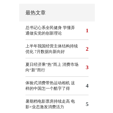
最热文章
总书记心系全民健身
学懂弄
1
通做实党的创新理论
上半年我国经营主体结构持续
2
优化
7月数据向新向好
夏日经济乘“热”而上 消费市场
3
向“新”而行
体验式消费带热运动相机
这
4
样的中国怎一个酷字了得
暑期档电影票房持续走高 电
5
影+业态激发消费活力