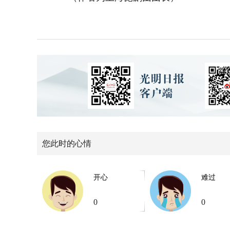
您此时的心情
开心
难过
0
0