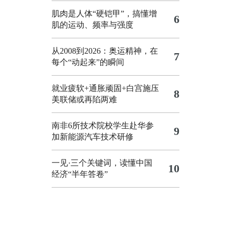
肌肉是人体“硬铠甲”，搞懂增
6
肌的运动、频率与强度
从2008到2026：奥运精神，在
7
每个“动起来”的瞬间
就业疲软+通胀顽固+白宫施压
8
美联储或再陷两难
南非6所技术院校学生赴华参
9
加新能源汽车技术研修
一见·三个关键词，读懂中国
10
经济“半年答卷”