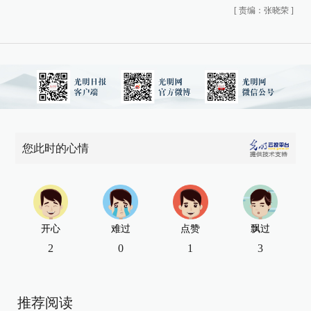
[
责编：张晓荣
]
您此时的心情
开心
难过
点赞
飘过
2
0
1
3
推荐阅读