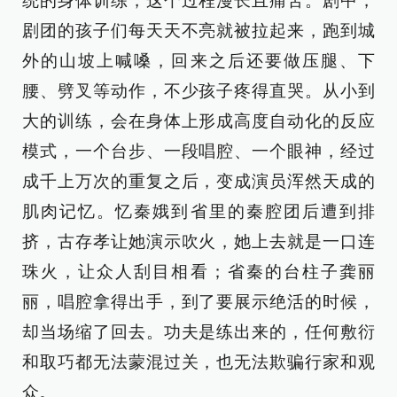
统的身体训练，这个过程漫长且痛苦。剧中，
剧团的孩子们每天天不亮就被拉起来，跑到城
外的山坡上喊嗓，回来之后还要做压腿、下
腰、劈叉等动作，不少孩子疼得直哭。从小到
大的训练，会在身体上形成高度自动化的反应
模式，一个台步、一段唱腔、一个眼神，经过
成千上万次的重复之后，变成演员浑然天成的
肌肉记忆。忆秦娥到省里的秦腔团后遭到排
挤，古存孝让她演示吹火，她上去就是一口连
珠火，让众人刮目相看；省秦的台柱子龚丽
丽，唱腔拿得出手，到了要展示绝活的时候，
却当场缩了回去。功夫是练出来的，任何敷衍
和取巧都无法蒙混过关，也无法欺骗行家和观
众。