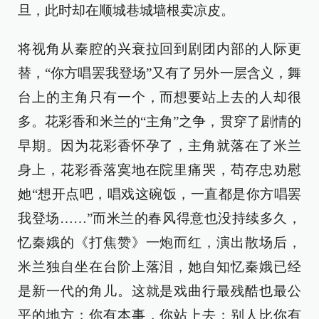
旦，此时却在顺城巷城墙根卖凉皮。
将视角从秦腔的兴衰拉回到剧团内部的人际更
替，“你方唱罢我登场”又有了另外一层含义，舞
台上的主角只有一个，而想要站上去的人却很
多。花彩香和米兰的“主角”之争，贯穿了剧情的
早期。因为花彩香怀孕了，主角就落在了米兰
身上，花彩香落寞地在院里痛哭，苟存忠劝慰
她“想开点吧，唱戏这碗饭，一直都是你方唱罢
我登场……”而米兰的春风得意也没持续多久，
忆秦娥的《打焦赞》一炮而红，演出散场后，
米兰独自坐在台阶上落泪，她自知忆秦娥已经
是新一代的角儿。这就是戏曲行最残酷也最公
平的地方：你有本事，你站上去；别人比你有