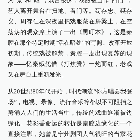
为“禁”和“藏”，戏台被拆，戏服被当作“四旧”，
艺人离开舞台在扫地、看门等。苟存忠、裘存
义、周存仁在深夜里把戏服藏在房梁上，在空
荡荡的观众席上演了一出《黑叮本》，这是秦
腔在那个特定时期“活在暗处”的写照。改革开放
初期，传统戏被解禁，秦腔一度出现复苏的现
象——忆秦娥凭借《打焦赞》一炮而红，老戏
又在舞台上重新发光。
从20世纪80年代开始，时代潮流“你方唱罢我登
场”，电视、录像、流行音乐等都以不可阻挡之
势涌入人们的生活当中，传统的戏曲逐渐被边
缘化。花彩香命运的转折是秦腔边缘化的一个
直接注脚，她曾是宁州剧团人气很旺的当家花