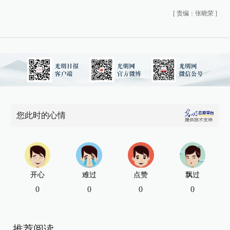
[
责编：张晓荣
]
您此时的心情
开心
难过
点赞
飘过
0
0
0
0
推荐阅读