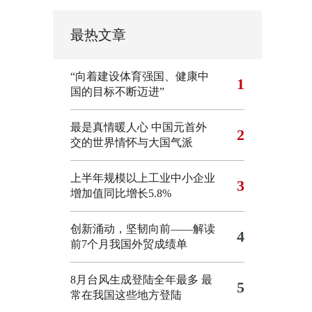
最热文章
“向着建设体育强国、健康中
1
国的目标不断迈进”
最是真情暖人心 中国元首外
2
交的世界情怀与大国气派
上半年规模以上工业中小企业
3
增加值同比增长5.8%
创新涌动，坚韧向前——解读
4
前7个月我国外贸成绩单
8月台风生成登陆全年最多 最
5
常在我国这些地方登陆