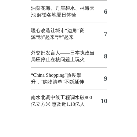
油菜花海、丹崖碧水、林海天
6
池 解锁各地夏日体验
暖心改造让城市“边角”资
7
源“动”起来“活”起来
外交部发言人——日本执政当
8
局应停止在核问题上玩火
“China Shopping”热度攀
9
升，“购物清单”不断延伸
南水北调中线工程调水破800
10
亿立方米 惠及近1.18亿人