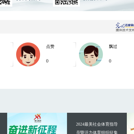
点赞
飘过
0
0
2024最美社会体育指导
员暨活力体育组织征集