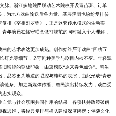
统文脉。浙江多地院团联动艺术院校开设青苗班、订单
链条，为地方戏曲输送后备力量。基层院团也纷纷复排传
院复排《宰相刘罗锅》，正是这套传承模式的生动实
，青年演员在恪守唱念做打规范的同时融入个人理解，
曲的艺术表达更加成熟。创作始终严守戏曲“四功五
服饰灯光等细节，坚守剧种美学与剧目内核不变。年轻观
陈旧晦涩的刻板印象，由衷感叹“原来春色如许”。萌生
出，品鉴更为地道的唱腔与纯熟的表演，由此形成“青春
观演链条。加之新媒体传播、惠民演出持续发力，戏曲受
的忠实观众。
自觉与社会氛围共同作用的结果：各项扶持政策破解
短视思维，将经典复排与梯队建设深度绑定；伴随文化