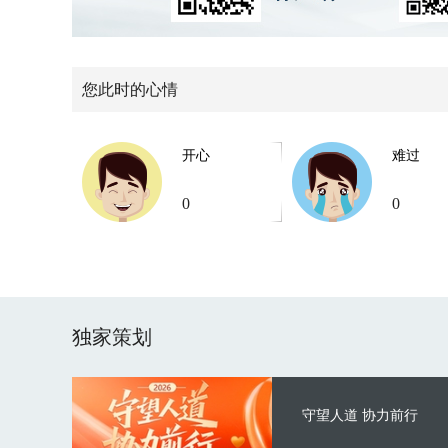
您此时的心情
开心
难过
0
0
独家策划
守望人道 协力前行