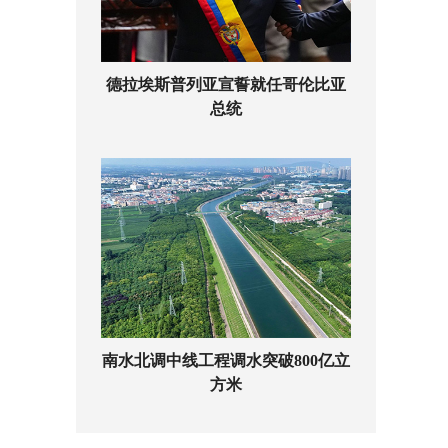
德拉埃斯普列亚宣誓就任哥伦比亚
总统
南水北调中线工程调水突破800亿立
方米