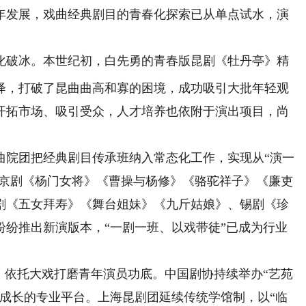
余年发展，戏曲经典剧目的青春化探索已从单点试水，演
化破
冰。本世纪初，白先勇的青春版昆剧《牡丹亭》精
绎，打破了昆曲曲高和寡的困境，成功吸引大批年轻观
开拓市场、吸引受众，人才培养也依附于演出项目，尚
院团把经典剧目传承班纳入常态化工作，实现从“演一
。京剧《杨门女将》《曹操与杨修》《骆驼祥子》《廉吏
剧《五女拜寿》《舞台姐妹》《九斤姑娘》、锡剧《珍
纷纷推出新演版本，“一剧一班、以戏带徒”已成为行业
依托大戏打磨青年演员功底。中国剧协持续举办“艺苑
、成长的专业平台。上海昆剧团延续传统学馆制，以“临