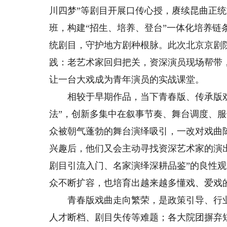
川四梦”等剧目开展口传心授，赓续昆曲正
班，构建“招生、培养、登台”一体化培养
统剧目，守护地方剧种根脉。此次北京京剧
践：老艺术家回归把关，资深演员现场帮带
让一台大戏成为青年演员的实战课堂。
相较于早期作品，当下青春版、传承版戏
法”，创新多集中在叙事节奏、舞台调度、
众被朝气蓬勃的舞台演绎吸引，一改对戏曲
兴趣后，他们又会主动寻找资深艺术家的演
剧目引流入门、名家演绎深耕品鉴”的良性
众不断扩容，也培育出越来越多懂戏、爱戏
青春版戏曲走向繁荣，是政策引导、行业
人才断档、剧目失传等难题；各大院团摒弃