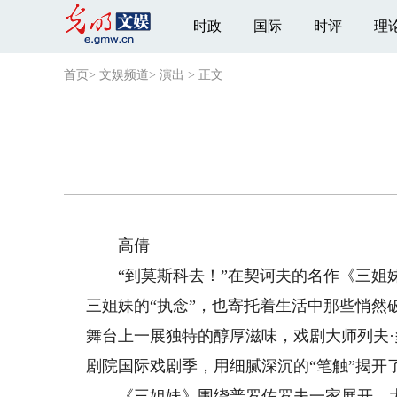
时政
国际
时评
理
首页
>
文娱频道
>
演出
>
正文
高倩
“到莫斯科去！”在契诃夫的名作《三姐妹
三姐妹的“执念”，也寄托着生活中那些悄
舞台上一展独特的醇厚滋味，戏剧大师列夫·
剧院国际戏剧季，用细腻深沉的“笔触”揭开
《三姐妹》围绕普罗佐罗夫一家展开。大