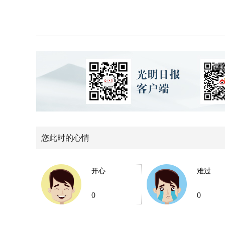
您此时的心情
开心
难过
0
0