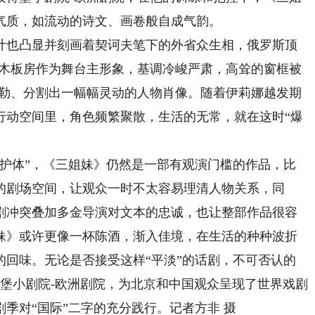
气质，如流动的诗文、画卷般自成气韵。
也凸显并刻画着契诃夫笔下的外省众生相，俄罗斯顶
色木板房作为舞台主形象，基调冷峻严肃，高耸的窗框被
勾勒、分割出一幅幅灵动的人物肖像。随着伊莉娜越发期
行动空间里，角色频繁聚散，生活的无常，就在这时“爆
体”，《三姐妹》仍然是一部有观演门槛的作品，比
的剧场空间，让观众一时不太容易理清人物关系，同
剧冲突叠加多金导演对文本的忠诚，也让整部作品很容
妹》或许更像一杯陈酒，渐入佳境，在生活的种种波折
的回味。无论是否接受这样“平淡”的话剧，不可否认的
堡小剧院-欧洲剧院，为北京和中国观众呈现了世界戏剧
剧季对“国际”二字的充分践行。记者方非 摄