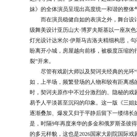
妹》的全体演员呈现出高度统一和谐的整体
而在演员稳健自如的表演之外，舞台设计
级舞美设计亚历山大·博罗夫斯基以一座灰
灯光设计达米尔·伊斯马吉洛夫精细构思，
盼离开小城，房屋越向前移，被极度压缩的
裂”开来。
尽管有戏剧大师以及契诃夫经典的光环“护
如，上半场，频繁登场的人物和较有距离感
时，契诃夫原作中不过分激烈的、隐秘的戏
易予人平淡甚至沉闷的印象。这一版《三姐
逐渐叠加、爆发又归于平静后留下一缕绵长
是，时隔9年再度来华的多金和俄罗斯圣彼得
的多元样貌，这也是2026国家大剧院国际戏