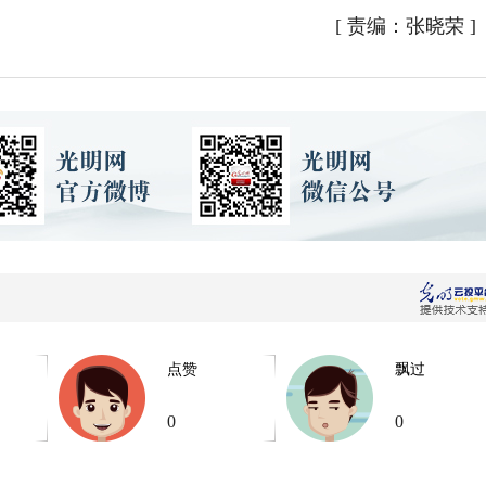
[
责编：张晓荣
]
点赞
飘过
0
0