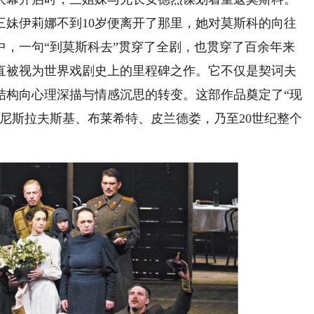
三妹伊莉娜不到10岁便离开了那里，她对莫斯科的向往
中，一句“到莫斯科去”贯穿了全剧，也贯穿了百余年来
一直被视为世界戏剧史上的里程碑之作。它不仅是契诃夫
结构向心理深描与情感沉思的转变。这部作品奠定了“现
尼斯拉夫斯基、布莱希特、皮兰德娄，乃至20世纪整个