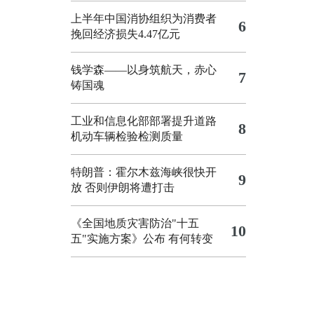
上半年中国消协组织为消费者
6
挽回经济损失4.47亿元
钱学森——以身筑航天，赤心
7
铸国魂
工业和信息化部部署提升道路
8
机动车辆检验检测质量
特朗普：霍尔木兹海峡很快开
9
放 否则伊朗将遭打击
《全国地质灾害防治"十五
10
五"实施方案》公布 有何转变