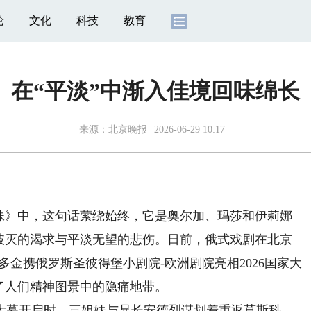
论
文化
科技
教育
在“平淡”中渐入佳境回味绵长
来源：
北京晚报
2026-06-29 10:17
》中，这句话萦绕始终，它是奥尔加、玛莎和伊莉娜
然破灭的渴求与平淡无望的悲伤。日前，俄式戏剧在北京
多金携俄罗斯圣彼得堡小剧院-欧洲剧院亮相2026国家大
了人们精神图景中的隐痛地带。
幕开启时，三姐妹与兄长安德烈谋划着重返莫斯科。