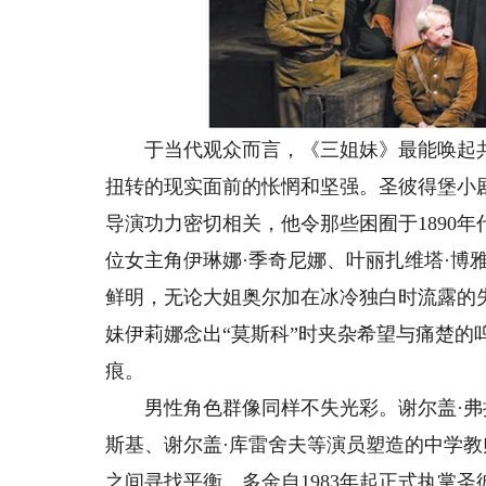
于当代观众而言，《三姐妹》最能唤起共
扭转的现实面前的怅惘和坚强。圣彼得堡小
导演功力密切相关，他令那些困囿于1890
位女主角伊琳娜·季奇尼娜、叶丽扎维塔·博
鲜明，无论大姐奥尔加在冰冷独白时流露的
妹伊莉娜念出“莫斯科”时夹杂希望与痛楚的
痕。
男性角色群像同样不失光彩。谢尔盖·弗拉
斯基、谢尔盖·库雷舍夫等演员塑造的中学
之间寻找平衡。多金自1983年起正式执掌