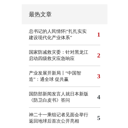
最热文章
总书记的人民情怀|“扎扎实实
1
建设现代化产业体系”
国家防减救灾委：针对黑龙江
2
启动四级救灾应急响应
产业发展开新局丨“中国智
3
造”：通全球 促共赢
国防部新闻发言人就日本新版
4
《防卫白皮书》答问
神二十一乘组记者见面会举行
5
返回地球后首次公开亮相