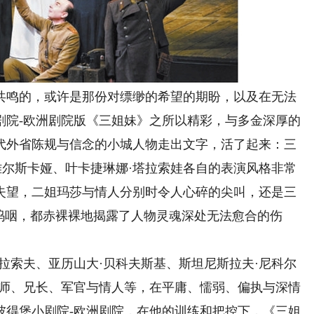
鸣的，或许是那份对缥缈的希望的期盼，以及在无法
剧院-欧洲剧院版《三姐妹》之所以精彩，与多金深厚的
年代外省陈规与信念的小城人物走出文字，活了起来：三
雅尔斯卡娅、叶卡捷琳娜·塔拉索娃各自的表演风格非常
失望，二姐玛莎与情人分别时令人心碎的尖叫，还是三
呜咽，都赤裸裸地揭露了人物灵魂深处无法愈合的伤
索夫、亚历山大·贝科夫斯基、斯坦尼斯拉夫·尼科尔
教师、兄长、军官与情人等，在平庸、懦弱、偏执与深情
圣彼得堡小剧院-欧洲剧院，在他的训练和把控下，《三姐