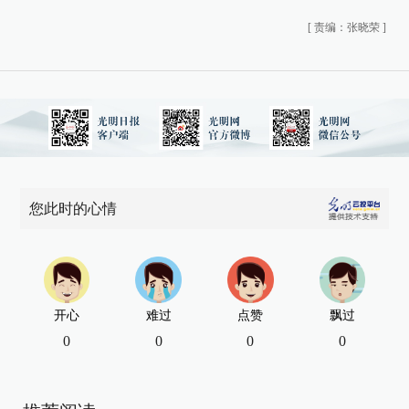
[
责编：张晓荣
]
您此时的心情
开心
难过
点赞
飘过
0
0
0
0