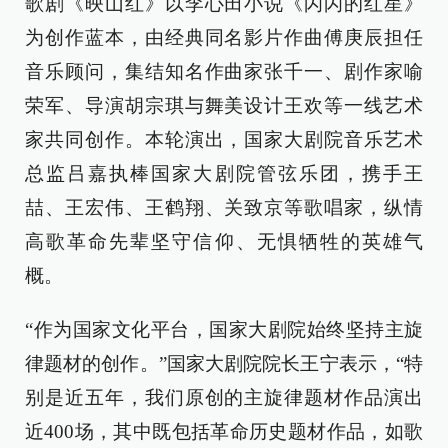
歌剧《映山红》以李心田小说《闪闪的红星》
为创作蓝本，由经典同名影片作曲傅庚辰担任
音乐顾问，集结知名作曲家张千一、剧作家喻
荣军、导演胡宗琪与舞美设计王欢等一线艺术
家共同创作。本轮演出，国家大剧院音乐艺术
总监吕嘉执棒国家大剧院管弦乐团，携手王
喆、王宏伟、王鹤翔、关致京等歌唱家，纵情
高歌革命先辈坚守信仰、无惧牺牲的英雄气
概。
“作为国家文化平台，国家大剧院始终坚持主旋
律题材的创作。”国家大剧院院长王宁表示，“特
别是近五年，我们原创的主旋律题材作品演出
近400场，其中既包括革命历史题材作品，如歌