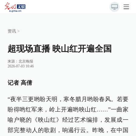
资讯
>
超现场直播 映山红开遍全国
来源：
北京晚报
2026-07-03 10:46
记者 高倩
“夜半三更哟盼天明，寒冬腊月哟盼春风。若要
盼得哟红军来，岭上开遍哟映山红……”一曲家
喻户晓的《映山红》经过艺术编排，发展成一
部完整动人的歌剧，响遏行云。昨晚，在中国