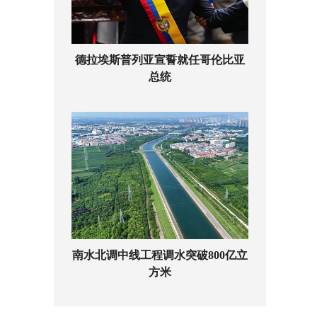
德拉埃斯普列亚宣誓就任哥伦比亚
总统
南水北调中线工程调水突破800亿立
方米