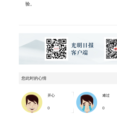
验。
您此时的心情
开心
难过
0
0