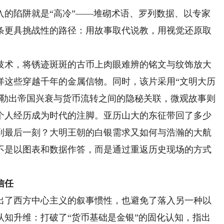
陷阱就是“高冷”——堆砌术语、罗列数据、以专家
条更具挑战性的路径：用故事取代说教，用视觉还原取
术，将锈迹斑斑的古币上肉眼难辨的铭文与纹饰放大
详这些穿越千年的金属信物。同时，该片采用“文明大历
勾勒出帝国兴衰与货币流转之间的隐秘关联，微观故事则
个人经历成为时代的注脚。亚历山大的东征带回了多少
到最后一刻？大明王朝的白银需求又如何与浩瀚的大航
不是以图表和数据作答，而是通过重返历史现场的方式
信任
了西方中心主义的叙事惯性，也避免了落入另一种以
认知升维：打破了“货币基础是金银”的固化认知，指出