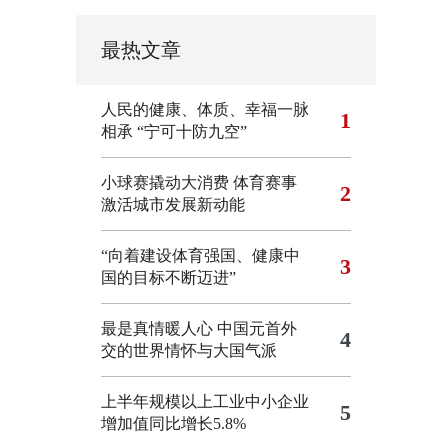
最热文章
人民的健康、体质、幸福一脉
1
相承
“宁可十防九空”
小球赛撬动大消费 体育赛事
2
激活城市发展新动能
“向着建设体育强国、健康中
3
国的目标不断迈进”
最是真情暖人心 中国元首外
4
交的世界情怀与大国气派
上半年规模以上工业中小企业
5
增加值同比增长5.8%