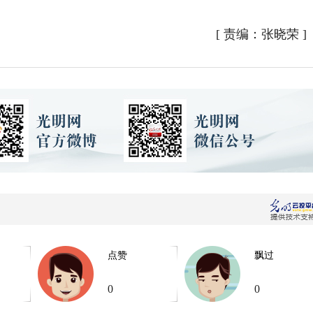
[
责编：张晓荣
]
点赞
飘过
0
0