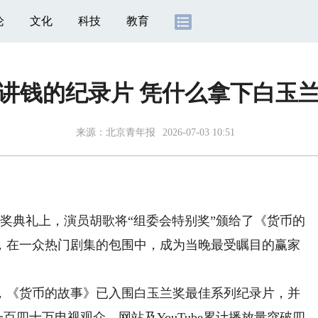
论
文化
科技
教育
讲钱的纪录片 凭什么拿下白玉
来源：
北京青年报
2026-07-03 10:51
奖典礼上，演员胡歌将“组委会特别奖”颁给了《货币的
，在一众热门剧集的包围中，成为当晚最受瞩目的赢家
《货币的故事》已入围白玉兰奖最佳系列纪录片，并
百四十万电视观众，网站及YouTube累计播放量突破四