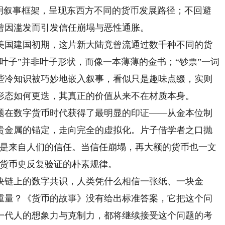
文明叙事框架，呈现东西方不同的货币发展路径；不回避
曾因滥发而引发信任崩塌与恶性通胀。
国建国初期，这片新大陆竟曾流通过数千种不同的货
叶子”并非叶子形状，而像一本薄薄的金书；“钞票”一词
些冷知识被巧妙地嵌入叙事，看似只是趣味点缀，实则
形态如何更迭，其真正的价值从来不在材质本身。
在数字货币时代获得了最明显的印证——从金本位制
贵金属的锚定，走向完全的虚拟化。片子借学者之口抛
而是来自人们的信任。当信任崩塌，再大额的货币也一文
年货币史反复验证的朴素规律。
链上的数字共识，人类凭什么相信一张纸、一块金
重量？《货币的故事》没有给出标准答案，它把这个问
一代人的想象力与克制力，都将继续接受这个问题的考