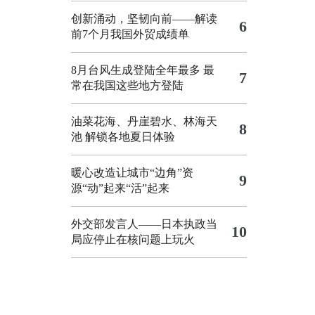
创新涌动，坚韧向前——解读
6
前7个月我国外贸成绩单
8月台风生成登陆全年最多 最
7
常在我国这些地方登陆
油菜花海、丹崖碧水、林海天
8
池 解锁各地夏日体验
暖心改造让城市“边角”资
9
源“动”起来“活”起来
外交部发言人——日本执政当
10
局应停止在核问题上玩火