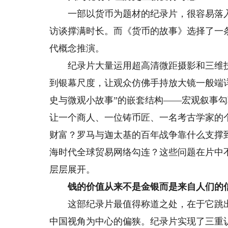
一部以货币为题材的纪录片，很容易落入的
访谈撑满时长。而《货币的故事》选择了一
代概念推演。
纪录片大量运用超高清微距摄影和三维技
到银幕尺度，让观众仿佛手持放大镜一般端
史与微观小故事”的嵌套结构——宏观叙事
让一个商人、一位铸币匠、一名考古学家的
财富？罗马与迦太基的百年战争靠什么支撑
海时代全球贸易网络勾连？这些问题在片中
层层展开。
钱的价值从来不是金银而是来自人们的
这部纪录片最值得称道之处，在于它跳出
中国视角为中心的偏狭。纪录片实现了三重