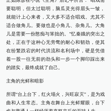
正如陈彦在小说《主角》后记中所言：“唱戏需
要聪明，但太过聪明，脑瓜灵光得眉头一皱，
就能计上心来者，又大多不适合唱戏。尤其不
适合做角儿。要做也是小角儿、杂角儿。大角
儿是需要一份憨痴与笨拙的。”忆秦娥的突出之
处，正在于这种心无旁骛的耐心和韧劲，使其
在纷繁跌宕的时代洪流和名利场中，硬是凭借
着一股一往无前的劲头和一步一个脚印踩出来
的踏实，最终成就了自己。
主角的光鲜和暗影
所谓“台上台下，红火塌火，兴旺寂灭”，是为戏
曲和人生常态。主角在舞台上光鲜耀眼，台下