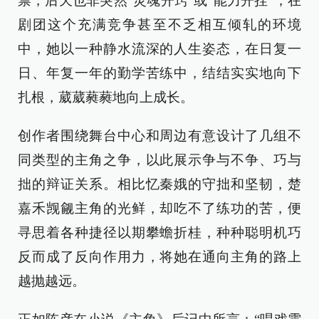
禀，后天也非突然“灵魂开窍”或“能力开挂”，在
剧团这个充满竞争甚至不乏相互倾轧的环境
中，她以一种静水流深的人生姿态，在日复一
日、年复一年的勤学苦练中，结结实实地向下
扎根，葳葳蕤蕤地向上成长。
创作者围绕舞台中心和周边有意设计了几组不
同类型的主角之争，以此展示争与不争、巧与
拙的辩证关系。相比忆秦娥的守拙和坚韧，楚
嘉禾觊觎主角的光鲜，却吃不了练功的苦，便
寻思着各种捷径以期攀蟾折桂，种种聪明机巧
反而成了反向作用力，将她在通向主角的路上
越抛越远。