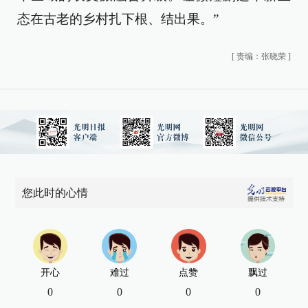
态在古老的乡村扎下根、结出果。”
[
责编：张晓荣
]
您此时的心情
开心
难过
点赞
飘过
0
0
0
0