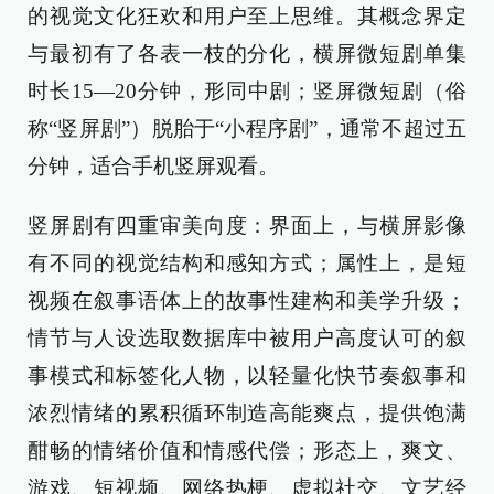
的视觉文化狂欢和用户至上思维。其概念界定
与最初有了各表一枝的分化，横屏微短剧单集
时长15—20分钟，形同中剧；竖屏微短剧（俗
称“竖屏剧”）脱胎于“小程序剧”，通常不超过五
分钟，适合手机竖屏观看。
竖屏剧有四重审美向度：界面上，与横屏影像
有不同的视觉结构和感知方式；属性上，是短
视频在叙事语体上的故事性建构和美学升级；
情节与人设选取数据库中被用户高度认可的叙
事模式和标签化人物，以轻量化快节奏叙事和
浓烈情绪的累积循环制造高能爽点，提供饱满
酣畅的情绪价值和情感代偿；形态上，爽文、
游戏、短视频、网络热梗、虚拟社交、文艺经