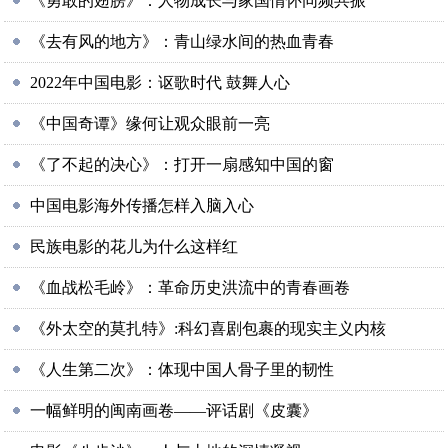
《勇敢的翅膀》：人物成长与家国情怀同频共振
《去有风的地方》：青山绿水间的热血青春
2022年中国电影：讴歌时代 鼓舞人心
《中国奇谭》缘何让观众眼前一亮
《了不起的决心》：打开一扇感知中国的窗
中国电影海外传播怎样入脑入心
民族电影的花儿为什么这样红
《血战松毛岭》：革命历史洪流中的青春画卷
《外太空的莫扎特》:科幻喜剧包裹的现实主义内核
《人生第二次》：体现中国人骨子里的韧性
一幅鲜明的闽南画卷——评话剧《皮囊》