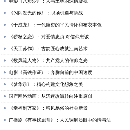
电影《八步沙》：人与土地的深情凝视
《闪闪发光的你》：职场机遇与挑战
《于成龙》：一代廉吏的平民情怀和布衣本色
《骄杨之恋》：对爱情忠贞 对信仰忠诚
《天工苏作》：古韵匠心成就江南艺术
《数风流人物》：共产党人的信仰之光
电影《高铁作证》：奔腾向前的中国速度
《梦华录》：精心构建文化想象之美
国产网络动画：从沉迷改编转向注重原创
《幸福到万家》：移风易俗的社会新景
广播剧《有事找彪哥》：人民调解员眼中的情与法