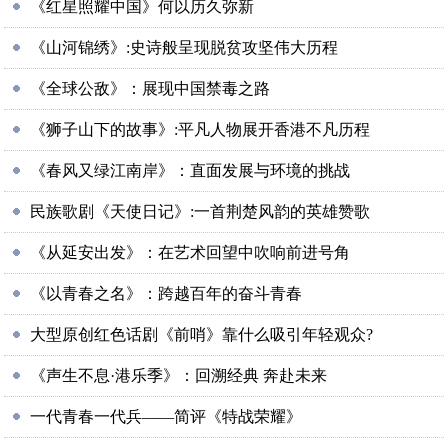
《红星照耀中国》何以历久弥新
《山河锦绣》:史诗般呈现脱贫攻坚伟大历程
《全球公敌》：展现中国禁毒之路
《狮子山下的故事》:平凡人物展开香港不凡历程
《春风又绿江南岸》：直面发展与环境的挑战
民族歌剧《天使日记》:一首荆楚风韵的英雄赞歌
《从延安出发》：在艺术回望中吹响前进号角
《以青春之名》：跨越百年的奋斗青春
大型原创红色话剧《前哨》靠什么吸引年轻观众?
《声生不息·港乐季》：回溯经典 奔赴未来
一代青春一代兵——简评《特战荣耀》