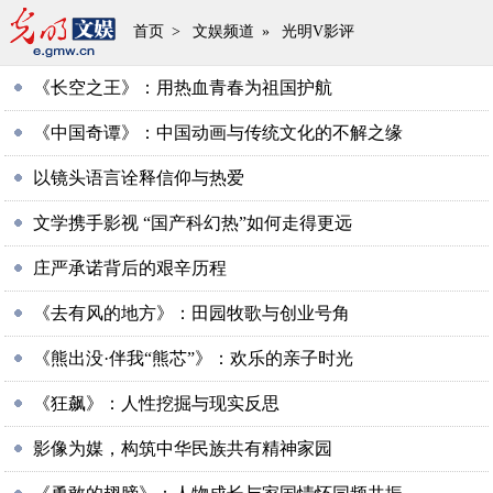
首页
>
文娱频道
»
光明V影评
《长空之王》：用热血青春为祖国护航
《中国奇谭》：中国动画与传统文化的不解之缘
以镜头语言诠释信仰与热爱
文学携手影视 “国产科幻热”如何走得更远
庄严承诺背后的艰辛历程
《去有风的地方》：田园牧歌与创业号角
《熊出没·伴我“熊芯”》：欢乐的亲子时光
《狂飙》：人性挖掘与现实反思
影像为媒，构筑中华民族共有精神家园