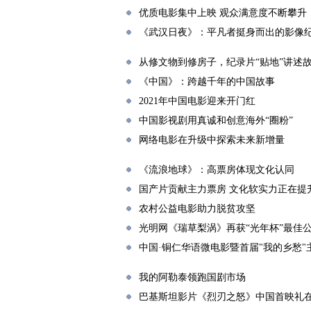
优质电影集中上映 观众满意度不断攀升
《武汉日夜》：平凡者挺身而出的影像
从修文物到修房子，纪录片“贴地”讲述
《中国》：跨越千年的中国故事
2021年中国电影迎来开门红
中国影视剧用真诚和创意海外“圈粉”
网络电影在升级中探索未来新增量
《流浪地球》：高票房体现文化认同
国产片贡献主力票房 文化软实力正在提
农村公益电影助力脱贫攻坚
光明网《瑞草梨涡》再获“光年杯”最佳
中国·铜仁华语微电影暨首届"我的乡愁"
我的阿勒泰领跑国剧市场
巴基斯坦影片《烈刃之怒》中国首映礼