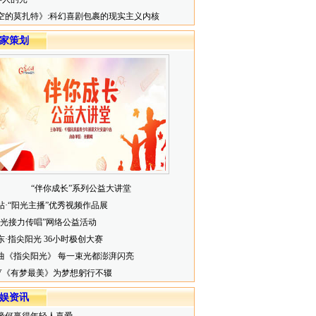
空的莫扎特》:科幻喜剧包裹的现实主义内核
家策划
“伴你成长”系列公益大讲堂
帖·“阳光主播”优秀视频作品展
阳光接力传唱”网络公益活动
东·指尖阳光 36小时极创大赛
曲《指尖阳光》 每一束光都澎湃闪亮
V《有梦最美》为梦想躬行不辍
娱资讯