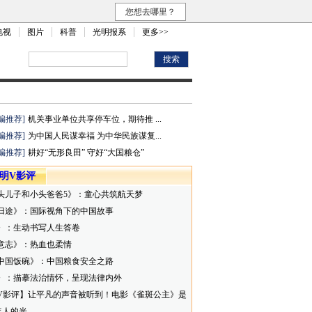
您想去哪里？
电视
图片
科普
光明报系
更多>>
编推荐]
机关事业单位共享停车位，期待推 ...
编推荐]
为中国人民谋幸福 为中华民族谋复...
编推荐]
耕好“无形良田” 守好“大国粮仓”
明V影评
头儿子和小头爸爸5》：童心共筑航天梦
归途》：国际视角下的中国故事
》：生动书写人生答卷
意志》：热血也柔情
中国饭碗》：中国粮食安全之路
》：描摹法治情怀，呈现法律内外
V影评】让平凡的声音被听到！电影《雀斑公主》是
年人的光