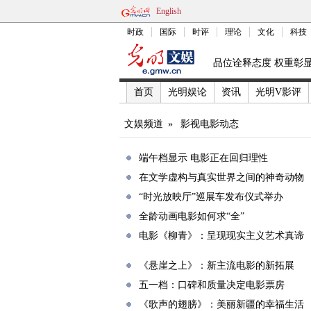
English
时政
国际
时评
理论
文化
科技
品位诠释态度 权重彰
首页
光明娱论
资讯
光明V影评
文娱频道
»
影视电影动态
端午档显示 电影正在回归理性
在文学虚构与真实世界之间的神奇动物
“时光放映厅”巡展车发布仪式举办
全龄动画电影如何求“全”
电影《柳青》：呈现现实主义艺术真谛
《悬崖之上》：新主流电影的新拓展
五一档：口碑和质量决定电影票房
《歌声的翅膀》：美丽新疆的幸福生活