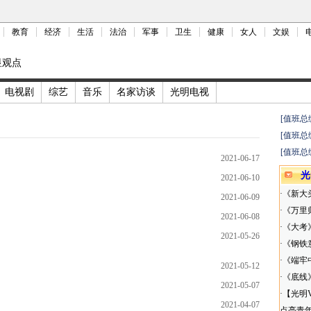
教育
经济
生活
法治
军事
卫生
健康
女人
文娱
显观点
电视剧
综艺
音乐
名家访谈
光明电视
[值班总
[值班总
[值班总
2021-06-17
光
2021-06-10
·
《新大
2021-06-09
·
《万里
2021-06-08
·
《大考
2021-05-26
·
《钢铁
·
《端牢
2021-05-12
·
《底线
2021-05-07
·
【光明
2021-04-07
点亮青