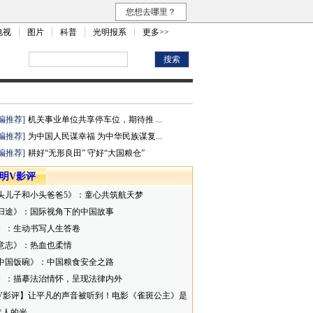
您想去哪里？
电视
图片
科普
光明报系
更多>>
编推荐]
机关事业单位共享停车位，期待推 ...
编推荐]
为中国人民谋幸福 为中华民族谋复...
编推荐]
耕好“无形良田” 守好“大国粮仓”
明V影评
头儿子和小头爸爸5》：童心共筑航天梦
归途》：国际视角下的中国故事
》：生动书写人生答卷
意志》：热血也柔情
中国饭碗》：中国粮食安全之路
》：描摹法治情怀，呈现法律内外
V影评】让平凡的声音被听到！电影《雀斑公主》是
年人的光