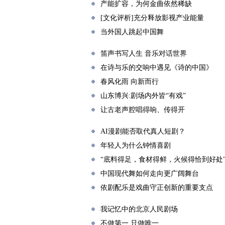
产能扩容，为何金曲依然稀缺
[文化评析]充分释放影视产业能量
当外国人跳起中国舞
笛声书写人生 音乐对话世界
在诗与乐的交响中遇见《诗的中国》
春风化雨 向新而行
山东博兴:剧场内外皆“有戏”
让古老声腔唱得响、传得开
AI漫剧能否取代真人短剧？
年轻人为什么钟情喜剧
“底料得足，食材得鲜，火候得恰到好处
中国现代舞如何走向更广阔舞台
依剧配乐是戏曲守正创新的重要支点
我记忆中的北京人民剧场
不做第一 只做唯一