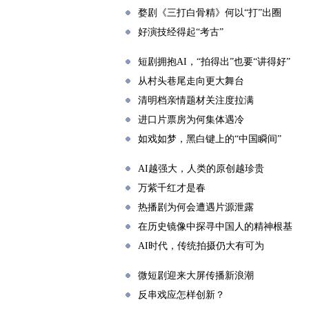
婺剧《三打白骨精》何以“打”出圈
好演技经得起“考古”
短剧拥抱AI，“拍得出”也要“讲得好”
从村头巷尾走向更大舞台
清明档亲情题材关注度拉满
进口片票房为何集体遇冷
如戏如梦，黑白键上的“中国瞬间”
AI越强大，人类的原创越珍贵
万紫千红才是春
热播剧为何会遭遇片源泄露
在历史镜像中探寻中国人的精神根基
AI时代，传统拍摄仍大有可为
微短剧迎来大屏传播新浪潮
反串戏应怎样创新？