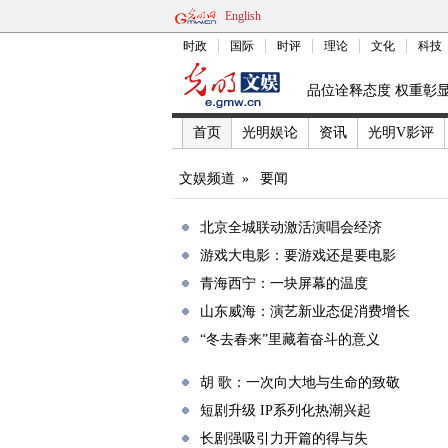
English
时政
国际
时评
理论
文化
科技
品位诠释态度 权重彰
首页
光明娱论
资讯
光明V影评
文娱频道
»
要闻
北京全城联动激活演唱会经济
游戏大电影：要游戏还是要电影
青海西宁：一块屏幕的温度
山东威海：演艺新业态促消费增长
“冬去春来”里藏着奋斗的意义
胡 歌：一次向大地与生命的致敬
短剧升级 IP系列化热潮兴起
长剧强吸引力开篇的得与失