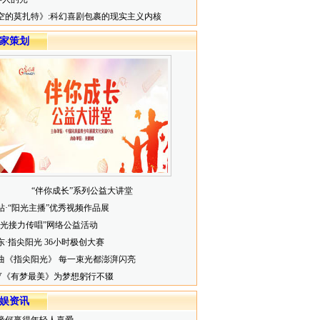
空的莫扎特》:科幻喜剧包裹的现实主义内核
家策划
“伴你成长”系列公益大讲堂
帖·“阳光主播”优秀视频作品展
阳光接力传唱”网络公益活动
东·指尖阳光 36小时极创大赛
曲《指尖阳光》 每一束光都澎湃闪亮
V《有梦最美》为梦想躬行不辍
娱资讯