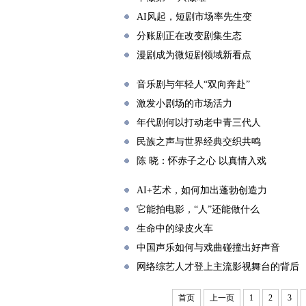
AI风起，短剧市场率先生变
分账剧正在改变剧集生态
漫剧成为微短剧领域新看点
音乐剧与年轻人“双向奔赴”
激发小剧场的市场活力
年代剧何以打动老中青三代人
民族之声与世界经典交织共鸣
陈 晓：怀赤子之心 以真情入戏
AI+艺术，如何加出蓬勃创造力
它能拍电影，“人”还能做什么
生命中的绿皮火车
中国声乐如何与戏曲碰撞出好声音
网络综艺人才登上主流影视舞台的背后
首页
上一页
1
2
3