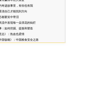
缘何赢得年轻人喜爱
的奇迹故事里，有你也有我
看清自己才能找到方向
必都要笑中带泪
洪流中发现每一朵浪花的灿烂
事：如何挖掘、提炼和塑造
意志》：热血也柔情
中国饭碗》：中国粮食安全之路