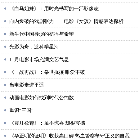
《白马姐妹》：用时光书写的一部影像志
向内爆破的戏剧张力——电影《女孩》情感表达探析
新生代中国导演的彷徨与希望
光影为舟，渡科学星河
11月电影市场充满文艺气息
《一战再战》：举世扰攘 唯爱不破
当电影走进平遥
动画电影如何找到时代公约数
重识“三国”
《震耳欲聋》：虽不惊喜 却很震撼
《毕正明的证明》收获高口碑 热血警察坚守正义的自我