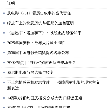
证明
从电影《731》看历史叙事的当代责任
绿皮车上的快意恩仇 毕正明的血色证明
《志愿军：浴血和平》：以战止战 珍爱和平
2025年国庆档：欲与大片试比“新”
第38届中国电影金鸡奖提名名单公布
文化·视点｜“电影+”如何创新消费场景？
威尼斯电影节的选择与转变
不止悲情感召和励志救赎——残障题材电影的现实主义
新表达
14部影片预约国庆档 分众成大势 口碑是王道
来“浪浪山”打怪，XR解锁电影新消费