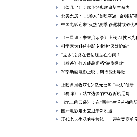
《落凡尘》：赋予经典故事新生命力
北美票房：“龙卷风”首映夺冠 “金刚狼”
中国电影迎来“火热”夏季 多题材致敬优
《三星堆：未来启示录》上线 AI技术
科学家为科普电影专业性“保驾护航”
“返乡”之路在云边还是在心间？
《默杀》何以成暑期档“潜质爆款”
20部动画电影上映，期待能出爆款
上映首周收获4.54亿元票房 “手法”创新
《狗阵》：站在边缘的中心诉说辽阔
《地上的云朵》：在“画中”生活劳动的
国产电影走出去迎来新机遇
现代老人生活的多棱镜——评主竞赛单