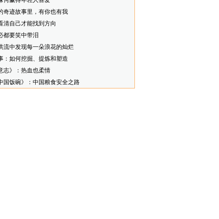
缘何赢得年轻人喜爱
的奇迹故事里，有你也有我
看清自己才能找到方向
必都要笑中带泪
洪流中发现每一朵浪花的灿烂
事：如何挖掘、提炼和塑造
意志》：热血也柔情
中国饭碗》：中国粮食安全之路