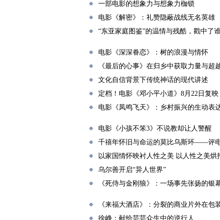
一部电影的想象力与想象力枷锁
电影《解密》：礼赞隐蔽战线无名英雄
“东亚家庭图鉴”的温情与残酷，戳中了
电影《深深眷恋》：树的浪漫与情怀
《最后的心事》在归乡中获取力量与超
文化自信背景下传统神话的现代讲述
定档！电影《邓小平小道》8月22日复映
电影《凤鸣飞天》：乡村振兴的生动表
电影《小孩不笨3》不说教却让人警醒
千禧年怀旧与命运的莫比乌斯环——评电
以家国情怀映衬人性之美 以人性之美烘
乌尔善开启“异人世界”
《死侍与金刚狼》：一场事先张扬的银
《来福大酒店》：分裂的商业片外在包
徐峥：献给芸芸众生中的逆行人