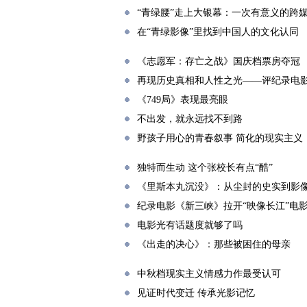
“青绿腰”走上大银幕：一次有意义的跨
在“青绿影像”里找到中国人的文化认同
《志愿军：存亡之战》国庆档票房夺冠
再现历史真相和人性之光——评纪录电
《749局》表现最亮眼
不出发，就永远找不到路
野孩子用心的青春叙事 简化的现实主义
独特而生动 这个张校长有点“酷”
《里斯本丸沉没》：从尘封的史实到影
纪录电影《新三峡》拉开“映像长江”电
电影光有话题度就够了吗
《出走的决心》：那些被困住的母亲
中秋档现实主义情感力作最受认可
见证时代变迁 传承光影记忆