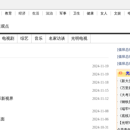
教育
经济
生活
法治
军事
卫生
健康
女人
文娱
显观点
电视剧
综艺
音乐
名家访谈
光明电视
[值班总
[值班总
[值班总
2024-11-19
光
2024-11-19
·
《新大
2024-11-18
·
《万里
2024-11-15
·
《大考
影新视界
2024-11-12
·
《钢铁
·
《端牢
2024-11-08
·
《底线
水面
2024-11-06
·
【光明
2024-10-31
点亮青