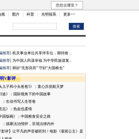
您想去哪里？
电视
图片
科普
光明报系
更多>>
编推荐]
机关事业单位共享停车位，期待推 ...
编推荐]
为中国人民谋幸福 为中华民族谋复...
编推荐]
耕好“无形良田” 守好“大国粮仓”
明V影评
头儿子和小头爸爸5》：童心共筑航天梦
归途》：国际视角下的中国故事
》：生动书写人生答卷
意志》：热血也柔情
中国饭碗》：中国粮食安全之路
》：描摹法治情怀，呈现法律内外
V影评】让平凡的声音被听到！电影《雀斑公主》是
年人的光