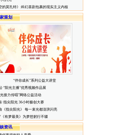
空的莫扎特》:科幻喜剧包裹的现实主义内核
家策划
“伴你成长”系列公益大讲堂
帖·“阳光主播”优秀视频作品展
阳光接力传唱”网络公益活动
东·指尖阳光 36小时极创大赛
曲《指尖阳光》 每一束光都澎湃闪亮
V《有梦最美》为梦想躬行不辍
娱资讯