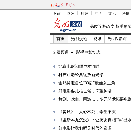
English
时政
国际
时评
理论
文化
科技
品位诠释态度 权重彰
首页
光明娱论
资讯
光明V影评
文娱频道
»
影视电影动态
北京电影闪耀尼罗河畔
科技让老经典绽放新光彩
金鸡奖迎首位“00后”最佳女主角
好电影要扎根世俗，仰望神话
舞剧、戏曲、网游……多元艺术拓展电
《焚城》：人心不死，希望不灭
《里斯本丸沉没》：让历史真相“浮”出
好电影让我们听见时代的密语